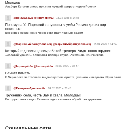
Молодец
Альберт Кенжев вновь признан лучший армрестлером России
@lidiavlab4923 @lidiavlab4923
15.04.2025 в 14:55
Почему на Ул.Парковой запущены клумбы ?земля до сих пор
несколько...
Весеннее озеленение Черкесска идет полным ходом
@МариямБайрамкулова-э8ц @МариямБайрамкулова-э8ц
15.04.2025 в 14:54
Который год восхищаюсь работой тренера. Аида- наша гордость....
«Золотой урожай» собирают пловцы клуба «Чемпион» из Учкекена
@Борис-р4л5т @Борис-р4л5т
09.02.2025 в 20:47
Вечная память
В Черкесске чествовали выдающегося юриста, учёного и педагога Юрия Калмыкова
@ЕкатеринаДумова-о8и
09.02.2025 в 20:45
Труженики села, честь Вам и хвала! Молодцы!
Во фруктовых садах Таллыка идет активная обработка деревьев
Социальные сети