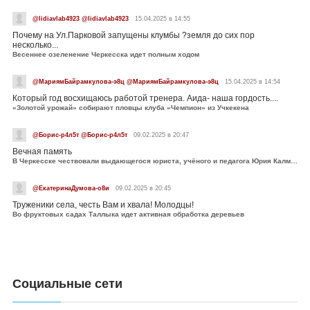
@lidiavlab4923 @lidiavlab4923
15.04.2025 в 14:55
Почему на Ул.Парковой запущены клумбы ?земля до сих пор
несколько...
Весеннее озеленение Черкесска идет полным ходом
@МариямБайрамкулова-э8ц @МариямБайрамкулова-э8ц
15.04.2025 в 14:54
Который год восхищаюсь работой тренера. Аида- наша гордость....
«Золотой урожай» собирают пловцы клуба «Чемпион» из Учкекена
@Борис-р4л5т @Борис-р4л5т
09.02.2025 в 20:47
Вечная память
В Черкесске чествовали выдающегося юриста, учёного и педагога Юрия Калмыкова
@ЕкатеринаДумова-о8и
09.02.2025 в 20:45
Труженики села, честь Вам и хвала! Молодцы!
Во фруктовых садах Таллыка идет активная обработка деревьев
Социальные сети