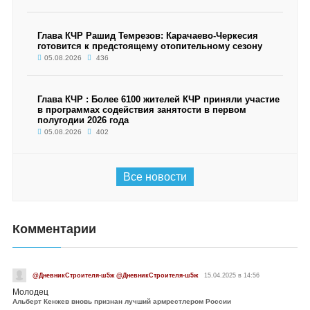
Глава КЧР Рашид Темрезов: Карачаево-Черкесия
готовится к предстоящему отопительному сезону
05.08.2026
436
Глава КЧР : Более 6100 жителей КЧР приняли участие
в программах содействия занятости в первом
полугодии 2026 года
05.08.2026
402
Все новости
Комментарии
@ДневникСтроителя-ш5ж @ДневникСтроителя-ш5ж
15.04.2025 в 14:56
Молодец
Альберт Кенжев вновь признан лучший армрестлером России