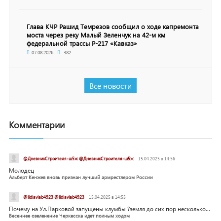
Глава КЧР Рашид Темрезов сообщил о ходе капремонта
моста через реку Малый Зеленчук на 42-м км
федеральной трассы Р-217 «Кавказ»
07.08.2026
382
Все новости
Комментарии
@ДневникСтроителя-ш5ж @ДневникСтроителя-ш5ж
15.04.2025 в 14:56
Молодец
Альберт Кенжев вновь признан лучший армрестлером России
@lidiavlab4923 @lidiavlab4923
15.04.2025 в 14:55
Почему на Ул.Парковой запущены клумбы ?земля до сих пор несколько...
Весеннее озеленение Черкесска идет полным ходом