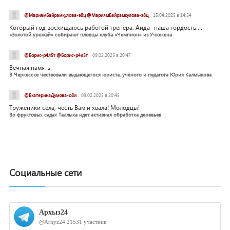
@МариямБайрамкулова-э8ц @МариямБайрамкулова-э8ц
15.04.2025 в 14:54
Который год восхищаюсь работой тренера. Аида- наша гордость....
«Золотой урожай» собирают пловцы клуба «Чемпион» из Учкекена
@Борис-р4л5т @Борис-р4л5т
09.02.2025 в 20:47
Вечная память
В Черкесске чествовали выдающегося юриста, учёного и педагога Юрия Калмыкова
@ЕкатеринаДумова-о8и
09.02.2025 в 20:45
Труженики села, честь Вам и хвала! Молодцы!
Во фруктовых садах Таллыка идет активная обработка деревьев
Социальные сети