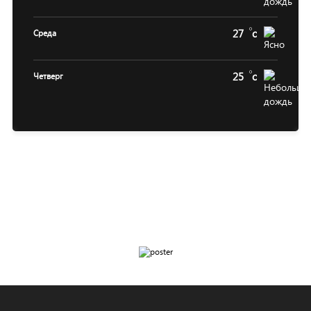
27
c
Среда
25
c
Четверг