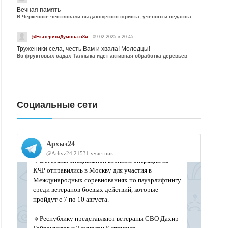
Вечная память
В Черкесске чествовали выдающегося юриста, учёного и педагога Юрия Калмыкова
@ЕкатеринаДумова-о8и
09.02.2025 в 20:45
Труженики села, честь Вам и хвала! Молодцы!
Во фруктовых садах Таллыка идет активная обработка деревьев
Социальные сети