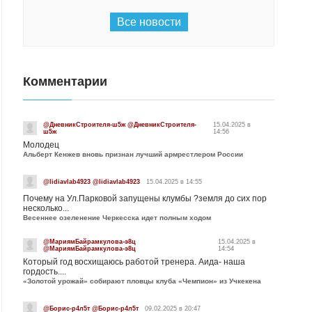
Все новости
Комментарии
@ДневникСтроителя-ш5ж @ДневникСтроителя-
15.04.2025 в
ш5ж
14:56
Молодец
Альберт Кенжев вновь признан лучший армрестлером России
@lidiavlab4923 @lidiavlab4923
15.04.2025 в 14:55
Почему на Ул.Парковой запущены клумбы ?земля до сих пор
несколько...
Весеннее озеленение Черкесска идет полным ходом
@МариямБайрамкулова-э8ц
15.04.2025 в
@МариямБайрамкулова-э8ц
14:54
Который год восхищаюсь работой тренера. Аида- наша
гордость....
«Золотой урожай» собирают пловцы клуба «Чемпион» из Учкекена
@Борис-р4л5т @Борис-р4л5т
09.02.2025 в 20:47