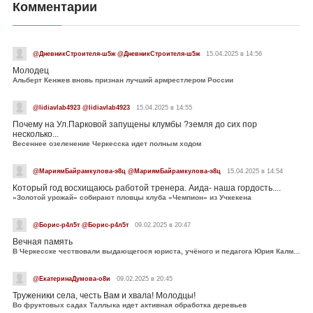
Комментарии
@ДневникСтроителя-ш5ж @ДневникСтроителя-ш5ж
15.04.2025 в 14:56
Молодец
Альберт Кенжев вновь признан лучший армрестлером России
@lidiavlab4923 @lidiavlab4923
15.04.2025 в 14:55
Почему на Ул.Парковой запущены клумбы ?земля до сих пор
несколько...
Весеннее озеленение Черкесска идет полным ходом
@МариямБайрамкулова-э8ц @МариямБайрамкулова-э8ц
15.04.2025 в 14:54
Который год восхищаюсь работой тренера. Аида- наша гордость....
«Золотой урожай» собирают пловцы клуба «Чемпион» из Учкекена
@Борис-р4л5т @Борис-р4л5т
09.02.2025 в 20:47
Вечная память
В Черкесске чествовали выдающегося юриста, учёного и педагога Юрия Калмыкова
@ЕкатеринаДумова-о8и
09.02.2025 в 20:45
Труженики села, честь Вам и хвала! Молодцы!
Во фруктовых садах Таллыка идет активная обработка деревьев