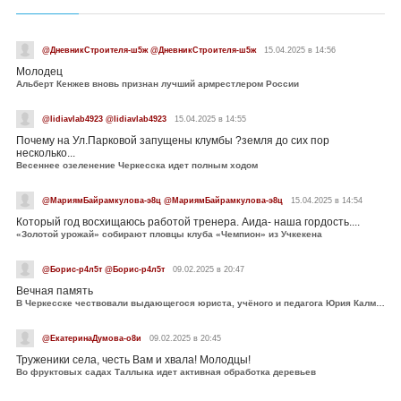
@ДневникСтроителя-ш5ж @ДневникСтроителя-ш5ж
15.04.2025 в 14:56
Молодец
Альберт Кенжев вновь признан лучший армрестлером России
@lidiavlab4923 @lidiavlab4923
15.04.2025 в 14:55
Почему на Ул.Парковой запущены клумбы ?земля до сих пор
несколько...
Весеннее озеленение Черкесска идет полным ходом
@МариямБайрамкулова-э8ц @МариямБайрамкулова-э8ц
15.04.2025 в 14:54
Который год восхищаюсь работой тренера. Аида- наша гордость....
«Золотой урожай» собирают пловцы клуба «Чемпион» из Учкекена
@Борис-р4л5т @Борис-р4л5т
09.02.2025 в 20:47
Вечная память
В Черкесске чествовали выдающегося юриста, учёного и педагога Юрия Калмыкова
@ЕкатеринаДумова-о8и
09.02.2025 в 20:45
Труженики села, честь Вам и хвала! Молодцы!
Во фруктовых садах Таллыка идет активная обработка деревьев