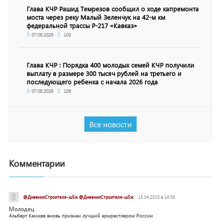
Глава КЧР Рашид Темрезов сообщил о ходе капремонта
моста через реку Малый Зеленчук на 42-м км
федеральной трассы Р-217 «Кавказ»
07.08.2026
103
Глава КЧР : Порядка 400 молодых семей КЧР получили
выплату в размере 300 тысяч рублей на третьего и
последующего ребенка с начала 2026 года
07.08.2026
106
Все новости
Комментарии
@ДневникСтроителя-ш5ж @ДневникСтроителя-ш5ж
15.04.2025 в 14:56
Молодец
Альберт Кенжев вновь признан лучший армрестлером России