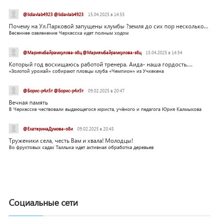
@lidiavlab4923 @lidiavlab4923
15.04.2025 в 14:55
Почему на Ул.Парковой запущены клумбы ?земля до сих пор несколько...
Весеннее озеленение Черкесска идет полным ходом
@МариямБайрамкулова-э8ц @МариямБайрамкулова-э8ц
15.04.2025 в 14:54
Который год восхищаюсь работой тренера. Аида- наша гордость....
«Золотой урожай» собирают пловцы клуба «Чемпион» из Учкекена
@Борис-р4л5т @Борис-р4л5т
09.02.2025 в 20:47
Вечная память
В Черкесске чествовали выдающегося юриста, учёного и педагога Юрия Калмыкова
@ЕкатеринаДумова-о8и
09.02.2025 в 20:45
Труженики села, честь Вам и хвала! Молодцы!
Во фруктовых садах Таллыка идет активная обработка деревьев
Социальные сети