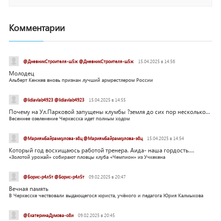
Комментарии
@ДневникСтроителя-ш5ж @ДневникСтроителя-ш5ж
15.04.2025 в 14:56
Молодец
Альберт Кенжев вновь признан лучший армрестлером России
@lidiavlab4923 @lidiavlab4923
15.04.2025 в 14:55
Почему на Ул.Парковой запущены клумбы ?земля до сих пор несколько...
Весеннее озеленение Черкесска идет полным ходом
@МариямБайрамкулова-э8ц @МариямБайрамкулова-э8ц
15.04.2025 в 14:54
Который год восхищаюсь работой тренера. Аида- наша гордость....
«Золотой урожай» собирают пловцы клуба «Чемпион» из Учкекена
@Борис-р4л5т @Борис-р4л5т
09.02.2025 в 20:47
Вечная память
В Черкесске чествовали выдающегося юриста, учёного и педагога Юрия Калмыкова
@ЕкатеринаДумова-о8и
09.02.2025 в 20:45