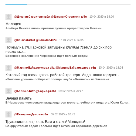
@ДневникСтроителя-ш5ж @ДневникСтроителя-ш5ж
15.04.2025 в 14:56
Молодец
Альберт Кенжев вновь признан лучший армрестлером России
@lidiavlab4923 @lidiavlab4923
15.04.2025 в 14:55
Почему на Ул.Парковой запущены клумбы ?земля до сих пор
несколько...
Весеннее озеленение Черкесска идет полным ходом
@МариямБайрамкулова-э8ц @МариямБайрамкулова-э8ц
15.04.2025 в 14:54
Который год восхищаюсь работой тренера. Аида- наша гордость....
«Золотой урожай» собирают пловцы клуба «Чемпион» из Учкекена
@Борис-р4л5т @Борис-р4л5т
09.02.2025 в 20:47
Вечная память
В Черкесске чествовали выдающегося юриста, учёного и педагога Юрия Калмыкова
@ЕкатеринаДумова-о8и
09.02.2025 в 20:45
Труженики села, честь Вам и хвала! Молодцы!
Во фруктовых садах Таллыка идет активная обработка деревьев