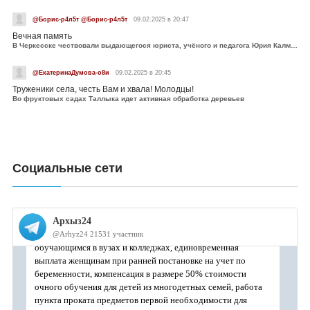
@Борис-р4л5т @Борис-р4л5т
09.02.2025 в 20:47
Вечная память
В Черкесске чествовали выдающегося юриста, учёного и педагога Юрия Калмыкова
@ЕкатеринаДумова-о8и
09.02.2025 в 20:45
Труженики села, честь Вам и хвала! Молодцы!
Во фруктовых садах Таллыка идет активная обработка деревьев
Социальные сети