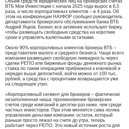
Объем средств юридических лиц на брокерских счетах
ВТБ Мои Инвестиции с начала 2025 года вырос в 6,5
раза, а число корпоративных клиентов – в 4 раза. Об
этом на конференции НАУФОР сообщил руководитель
департамента брокерского обслуживания банка ВТБ
Андрей Яцков. Бизнес все активнее использует биржу,
чтобы размещать свободные средства на короткие
сроки и управлять валютными остатками.
Около 90% корпоративных клиентов брокера ВТБ –
представители малого и среднего бизнеса. Чаще всего
компании размещают свободную ликвидность через
сделки РЕПО или биржевые фонды денежного рынка:
ставка по таким операциям приближена к ключевой и
нередко выше депозитной, войти можно от 100 тыс.
рублей, а средства с процентами возвращаются уже
на следующее утро.
«Корпоративный сегмент для брокеров – фактически
незаполненная ниша: проникновение брокерских
счетов среди компаний в десятки раз ниже, чем среди
частных инвесторов. При этом меняется сама логика
управления деньгами компании: остаток, который
раньше просто лежал на счете до утра, теперь
работает через РЕПО. Это новый источник роста для