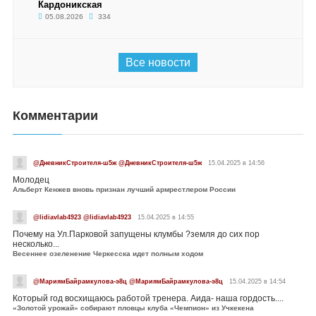
Кардоникская
05.08.2026
334
Все новости
Комментарии
@ДневникСтроителя-ш5ж @ДневникСтроителя-ш5ж
15.04.2025 в 14:56
Молодец
Альберт Кенжев вновь признан лучший армрестлером России
@lidiavlab4923 @lidiavlab4923
15.04.2025 в 14:55
Почему на Ул.Парковой запущены клумбы ?земля до сих пор
несколько...
Весеннее озеленение Черкесска идет полным ходом
@МариямБайрамкулова-э8ц @МариямБайрамкулова-э8ц
15.04.2025 в 14:54
Который год восхищаюсь работой тренера. Аида- наша гордость....
«Золотой урожай» собирают пловцы клуба «Чемпион» из Учкекена