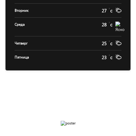
27
c
Вторник
28
c
Среда
25
c
Четверг
23
c
Пятница