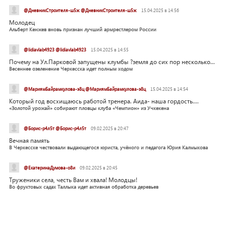
@ДневникСтроителя-ш5ж @ДневникСтроителя-ш5ж
15.04.2025 в 14:56
Молодец
Альберт Кенжев вновь признан лучший армрестлером России
@lidiavlab4923 @lidiavlab4923
15.04.2025 в 14:55
Почему на Ул.Парковой запущены клумбы ?земля до сих пор несколько...
Весеннее озеленение Черкесска идет полным ходом
@МариямБайрамкулова-э8ц @МариямБайрамкулова-э8ц
15.04.2025 в 14:54
Который год восхищаюсь работой тренера. Аида- наша гордость....
«Золотой урожай» собирают пловцы клуба «Чемпион» из Учкекена
@Борис-р4л5т @Борис-р4л5т
09.02.2025 в 20:47
Вечная память
В Черкесске чествовали выдающегося юриста, учёного и педагога Юрия Калмыкова
@ЕкатеринаДумова-о8и
09.02.2025 в 20:45
Труженики села, честь Вам и хвала! Молодцы!
Во фруктовых садах Таллыка идет активная обработка деревьев