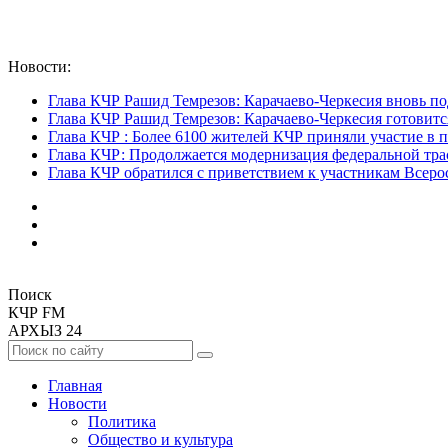
Новости:
Глава КЧР Рашид Темрезов: Карачаево-Черкесия вновь по
Глава КЧР Рашид Темрезов: Карачаево-Черкесия готовитс
Глава КЧР : Более 6100 жителей КЧР приняли участие в 
Глава КЧР: Продолжается модернизация федеральной тра
Глава КЧР обратился с приветствием к участникам Всерос
Поиск
КЧР FM
АРХЫЗ 24
Главная
Новости
Политика
Общество и культура