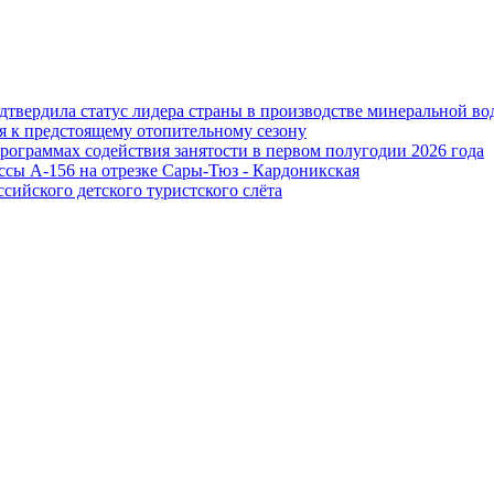
дтвердила статус лидера страны в производстве минеральной во
я к предстоящему отопительному сезону
программах содействия занятости в первом полугодии 2026 года
ссы А-156 на отрезке Сары-Тюз - Кардоникская
сийского детского туристского слёта