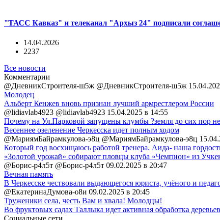
"ТАСС Кавказ" и телеканал "Архыз 24" подписали соглаше
14.04.2026
2237
Все новости
Комментарии
@ДневникСтроителя-ш5ж @ДневникСтроителя-ш5ж
15.04.202
Молодец
Альберт Кенжев вновь признан лучший армрестлером России
@lidiavlab4923 @lidiavlab4923
15.04.2025 в 14:55
Почему на Ул.Парковой запущены клумбы ?земля до сих пор нес
Весеннее озеленение Черкесска идет полным ходом
@МариямБайрамкулова-э8ц @МариямБайрамкулова-э8ц
15.04.
Который год восхищаюсь работой тренера. Аида- наша гордость.
«Золотой урожай» собирают пловцы клуба «Чемпион» из Учке
@Борис-р4л5т @Борис-р4л5т
09.02.2025 в 20:47
Вечная память
В Черкесске чествовали выдающегося юриста, учёного и педа
@ЕкатеринаДумова-о8и
09.02.2025 в 20:45
Труженики села, честь Вам и хвала! Молодцы!
Во фруктовых садах Таллыка идет активная обработка деревье
Социальные сети