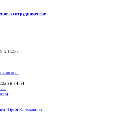
ние о сотрудничестве
5 в 14:56
колько...
2025 в 14:54
...
кена
гога Юрия Калмыкова
в