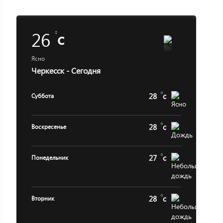
26
c
Ясно
Черкесск - Сегодня
28
c
Суббота
28
c
Воскресенье
27
c
Понедельник
28
c
Вторник