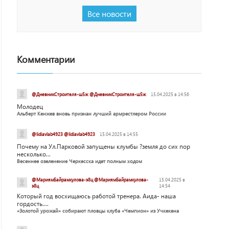
Все новости
Комментарии
@ДневникСтроителя-ш5ж @ДневникСтроителя-ш5ж
15.04.2025 в 14:56
Молодец
Альберт Кенжев вновь признан лучший армрестлером России
@lidiavlab4923 @lidiavlab4923
15.04.2025 в 14:55
Почему на Ул.Парковой запущены клумбы ?земля до сих пор
несколько...
Весеннее озеленение Черкесска идет полным ходом
@МариямБайрамкулова-э8ц @МариямБайрамкулова-
15.04.2025 в
э8ц
14:54
Который год восхищаюсь работой тренера. Аида- наша
гордость....
«Золотой урожай» собирают пловцы клуба «Чемпион» из Учкекена