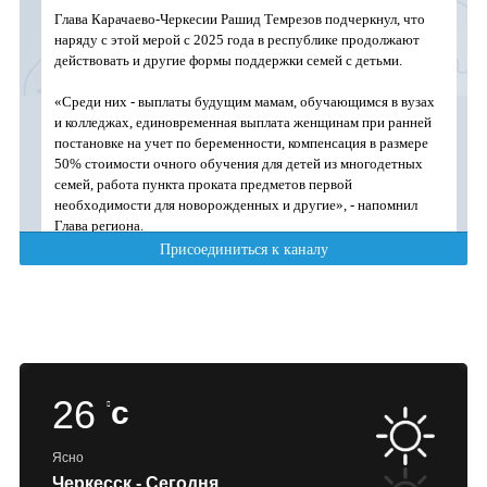
26
c
Ясно
Черкесск - Сегодня