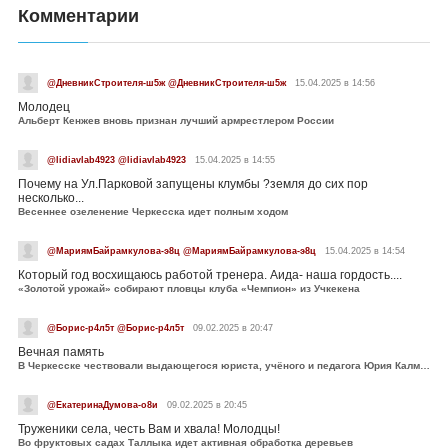
Комментарии
@ДневникСтроителя-ш5ж @ДневникСтроителя-ш5ж
15.04.2025 в 14:56
Молодец
Альберт Кенжев вновь признан лучший армрестлером России
@lidiavlab4923 @lidiavlab4923
15.04.2025 в 14:55
Почему на Ул.Парковой запущены клумбы ?земля до сих пор
несколько...
Весеннее озеленение Черкесска идет полным ходом
@МариямБайрамкулова-э8ц @МариямБайрамкулова-э8ц
15.04.2025 в 14:54
Который год восхищаюсь работой тренера. Аида- наша гордость....
«Золотой урожай» собирают пловцы клуба «Чемпион» из Учкекена
@Борис-р4л5т @Борис-р4л5т
09.02.2025 в 20:47
Вечная память
В Черкесске чествовали выдающегося юриста, учёного и педагога Юрия Калмыкова
@ЕкатеринаДумова-о8и
09.02.2025 в 20:45
Труженики села, честь Вам и хвала! Молодцы!
Во фруктовых садах Таллыка идет активная обработка деревьев