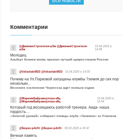
Все новости
Комментарии
@ДневникСтроителя-ш5ж @ДневникСтроителя-
15.04.2025 в
ш5ж
14:56
Молодец
Альберт Кенжев вновь признан лучший армрестлером России
@lidiavlab4923 @lidiavlab4923
15.04.2025 в 14:55
Почему на Ул.Парковой запущены клумбы ?земля до сих пор
несколько...
Весеннее озеленение Черкесска идет полным ходом
@МариямБайрамкулова-э8ц
15.04.2025 в
@МариямБайрамкулова-э8ц
14:54
Который год восхищаюсь работой тренера. Аида- наша
гордость....
«Золотой урожай» собирают пловцы клуба «Чемпион» из Учкекена
@Борис-р4л5т @Борис-р4л5т
09.02.2025 в 20:47
Вечная память