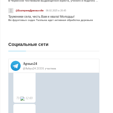
В Черкесске чествовали выдающегося юриста, учёного и педагога Юрия Калмыкова
@ЕкатеринаДумова-о8и
09.02.2025 в 20:45
Труженики села, честь Вам и хвала! Молодцы!
Во фруктовых садах Таллыка идет активная обработка деревьев
Социальные сети