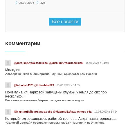
05.08.2026
326
Все новости
Комментарии
@ДневникСтроителя-ш5ж @ДневникСтроителя-ш5ж
15.04.2025 в 14:56
Молодец
Альберт Кенжев вновь признан лучший армрестлером России
@lidiavlab4923 @lidiavlab4923
15.04.2025 в 14:55
Почему на Ул.Парковой запущены клумбы ?земля до сих пор
несколько...
Весеннее озеленение Черкесска идет полным ходом
@МариямБайрамкулова-э8ц @МариямБайрамкулова-э8ц
15.04.2025 в 14:54
Который год восхищаюсь работой тренера. Аида- наша гордость....
«Золотой урожай» собирают пловцы клуба «Чемпион» из Учкекена