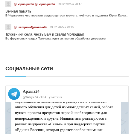
@Борис-р4л5т @Борис-р4л5т
09.02.2025 в 20:47
Вечная память
В Черкесске чествовали выдающегося юриста, учёного и педагога Юрия Калмыкова
@ЕкатеринаДумова-о8и
09.02.2025 в 20:45
Труженики села, честь Вам и хвала! Молодцы!
Во фруктовых садах Таллыка идет активная обработка деревьев
Социальные сети