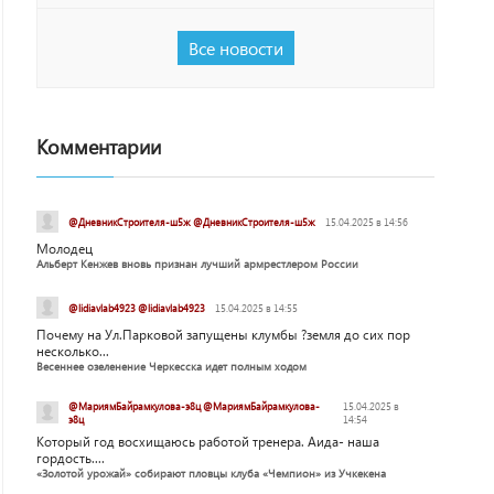
Все новости
Комментарии
@ДневникСтроителя-ш5ж @ДневникСтроителя-ш5ж
15.04.2025 в 14:56
Молодец
Альберт Кенжев вновь признан лучший армрестлером России
@lidiavlab4923 @lidiavlab4923
15.04.2025 в 14:55
Почему на Ул.Парковой запущены клумбы ?земля до сих пор
несколько...
Весеннее озеленение Черкесска идет полным ходом
@МариямБайрамкулова-э8ц @МариямБайрамкулова-
15.04.2025 в
э8ц
14:54
Который год восхищаюсь работой тренера. Аида- наша
гордость....
«Золотой урожай» собирают пловцы клуба «Чемпион» из Учкекена