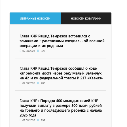
ИЗБРАННЫЕ НОВОСТИ
НОВОСТИ КОМПАНИИ
Глава КЧР Рашид Темрезов встретился с
земляками - участниками специальной военной
операции и их родными
07.08.2026
327
Глава КЧР Рашид Темрезов сообщил о ходе
капремонта моста через реку Малый Зеленчук
на 42-м км федеральной трассы Р-217 «Кавказ»
07.08.2026
288
Глава КЧР : Порядка 400 молодых семей КЧР
получили выплату в размере 300 тысяч рублей
на третьего и последующего ребенка с начала
2026 года
07.08.2026
293