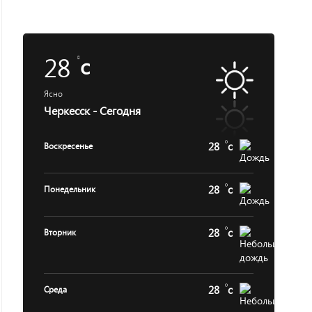
28
c
Ясно
Черкесск - Сегодня
28
c
Воскресенье
28
c
Понедельник
28
c
Вторник
28
c
Среда