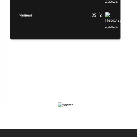
25
c
Четверг