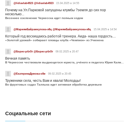
@lidiavlab4923 @lidiavlab4923
15.04.2025 в 14:55
Почему на Ул.Парковой запущены клумбы ?земля до сих пор
несколько...
Весеннее озеленение Черкесска идет полным ходом
@МариямБайрамкулова-э8ц @МариямБайрамкулова-э8ц
15.04.2025 в 14:54
Который год восхищаюсь работой тренера. Аида- наша гордость....
«Золотой урожай» собирают пловцы клуба «Чемпион» из Учкекена
@Борис-р4л5т @Борис-р4л5т
09.02.2025 в 20:47
Вечная память
В Черкесске чествовали выдающегося юриста, учёного и педагога Юрия Калмыкова
@ЕкатеринаДумова-о8и
09.02.2025 в 20:45
Труженики села, честь Вам и хвала! Молодцы!
Во фруктовых садах Таллыка идет активная обработка деревьев
Социальные сети