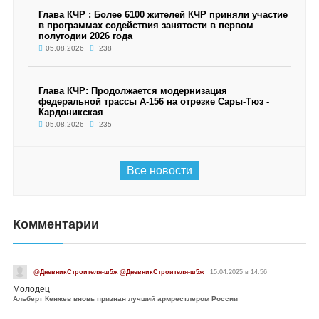
Глава КЧР : Более 6100 жителей КЧР приняли участие
в программах содействия занятости в первом
полугодии 2026 года
05.08.2026
238
Глава КЧР: Продолжается модернизация
федеральной трассы А-156 на отрезке Сары-Тюз -
Кардоникская
05.08.2026
235
Все новости
Комментарии
@ДневникСтроителя-ш5ж @ДневникСтроителя-ш5ж
15.04.2025 в 14:56
Молодец
Альберт Кенжев вновь признан лучший армрестлером России