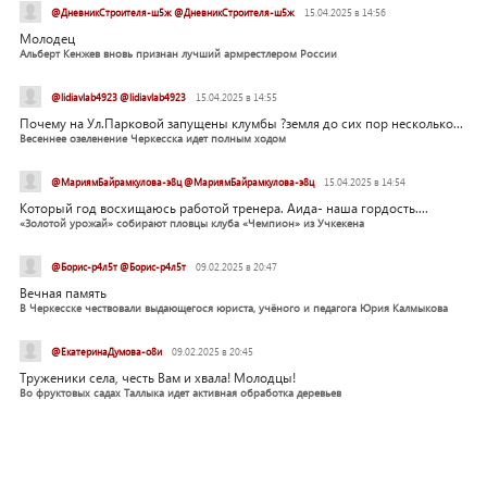
@ДневникСтроителя-ш5ж @ДневникСтроителя-ш5ж
15.04.2025 в 14:56
Молодец
Альберт Кенжев вновь признан лучший армрестлером России
@lidiavlab4923 @lidiavlab4923
15.04.2025 в 14:55
Почему на Ул.Парковой запущены клумбы ?земля до сих пор несколько...
Весеннее озеленение Черкесска идет полным ходом
@МариямБайрамкулова-э8ц @МариямБайрамкулова-э8ц
15.04.2025 в 14:54
Который год восхищаюсь работой тренера. Аида- наша гордость....
«Золотой урожай» собирают пловцы клуба «Чемпион» из Учкекена
@Борис-р4л5т @Борис-р4л5т
09.02.2025 в 20:47
Вечная память
В Черкесске чествовали выдающегося юриста, учёного и педагога Юрия Калмыкова
@ЕкатеринаДумова-о8и
09.02.2025 в 20:45
Труженики села, честь Вам и хвала! Молодцы!
Во фруктовых садах Таллыка идет активная обработка деревьев