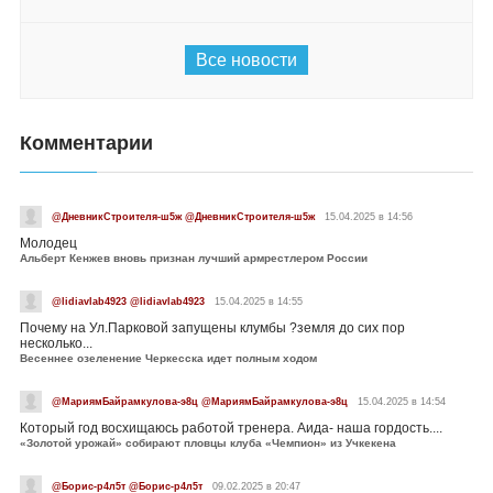
Все новости
Комментарии
@ДневникСтроителя-ш5ж @ДневникСтроителя-ш5ж
15.04.2025 в 14:56
Молодец
Альберт Кенжев вновь признан лучший армрестлером России
@lidiavlab4923 @lidiavlab4923
15.04.2025 в 14:55
Почему на Ул.Парковой запущены клумбы ?земля до сих пор
несколько...
Весеннее озеленение Черкесска идет полным ходом
@МариямБайрамкулова-э8ц @МариямБайрамкулова-э8ц
15.04.2025 в 14:54
Который год восхищаюсь работой тренера. Аида- наша гордость....
«Золотой урожай» собирают пловцы клуба «Чемпион» из Учкекена
@Борис-р4л5т @Борис-р4л5т
09.02.2025 в 20:47