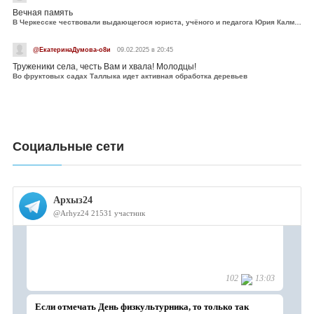
Вечная память
В Черкесске чествовали выдающегося юриста, учёного и педагога Юрия Калмыкова
@ЕкатеринаДумова-о8и
09.02.2025 в 20:45
Труженики села, честь Вам и хвала! Молодцы!
Во фруктовых садах Таллыка идет активная обработка деревьев
Социальные сети