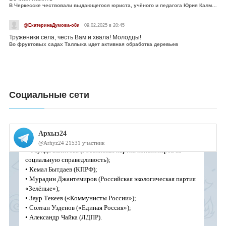
В Черкесске чествовали выдающегося юриста, учёного и педагога Юрия Калмыкова
@ЕкатеринаДумова-о8и
09.02.2025 в 20:45
Труженики села, честь Вам и хвала! Молодцы!
Во фруктовых садах Таллыка идет активная обработка деревьев
Социальные сети