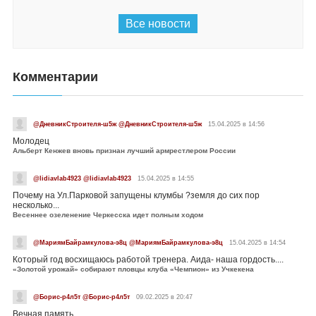
Все новости
Комментарии
@ДневникСтроителя-ш5ж @ДневникСтроителя-ш5ж
15.04.2025 в 14:56
Молодец
Альберт Кенжев вновь признан лучший армрестлером России
@lidiavlab4923 @lidiavlab4923
15.04.2025 в 14:55
Почему на Ул.Парковой запущены клумбы ?земля до сих пор
несколько...
Весеннее озеленение Черкесска идет полным ходом
@МариямБайрамкулова-э8ц @МариямБайрамкулова-э8ц
15.04.2025 в 14:54
Который год восхищаюсь работой тренера. Аида- наша гордость....
«Золотой урожай» собирают пловцы клуба «Чемпион» из Учкекена
@Борис-р4л5т @Борис-р4л5т
09.02.2025 в 20:47
Вечная память