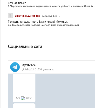
Вечная память
В Черкесске чествовали выдающегося юриста, учёного и педагога Юрия Калмыкова
@ЕкатеринаДумова-о8и
09.02.2025 в 20:45
Труженики села, честь Вам и хвала! Молодцы!
Во фруктовых садах Таллыка идет активная обработка деревьев
Социальные сети