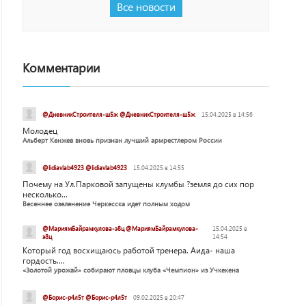
Все новости
Комментарии
@ДневникСтроителя-ш5ж @ДневникСтроителя-ш5ж
15.04.2025 в 14:56
Молодец
Альберт Кенжев вновь признан лучший армрестлером России
@lidiavlab4923 @lidiavlab4923
15.04.2025 в 14:55
Почему на Ул.Парковой запущены клумбы ?земля до сих пор
несколько...
Весеннее озеленение Черкесска идет полным ходом
@МариямБайрамкулова-э8ц @МариямБайрамкулова-
15.04.2025 в
э8ц
14:54
Который год восхищаюсь работой тренера. Аида- наша
гордость....
«Золотой урожай» собирают пловцы клуба «Чемпион» из Учкекена
@Борис-р4л5т @Борис-р4л5т
09.02.2025 в 20:47