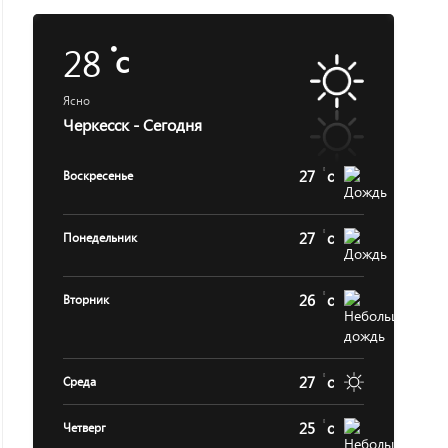
28
c
Ясно
Черкесск - Сегодня
27
c
Воскресенье
27
c
Понедельник
26
c
Вторник
27
c
Среда
25
c
Четверг