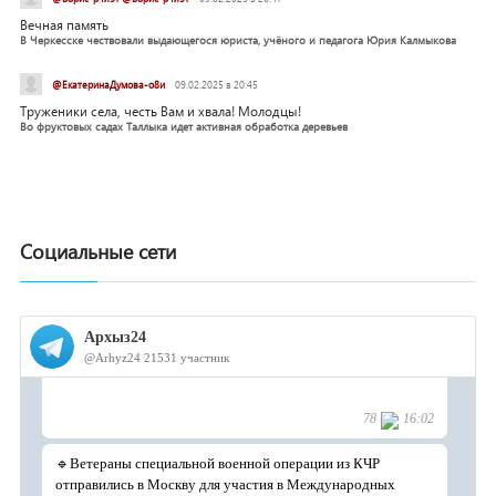
Вечная память
В Черкесске чествовали выдающегося юриста, учёного и педагога Юрия Калмыкова
@ЕкатеринаДумова-о8и
09.02.2025 в 20:45
Труженики села, честь Вам и хвала! Молодцы!
Во фруктовых садах Таллыка идет активная обработка деревьев
Социальные сети