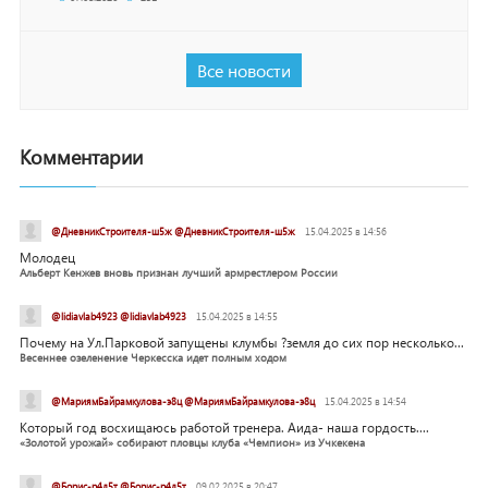
Все новости
Комментарии
@ДневникСтроителя-ш5ж @ДневникСтроителя-ш5ж
15.04.2025 в 14:56
Молодец
Альберт Кенжев вновь признан лучший армрестлером России
@lidiavlab4923 @lidiavlab4923
15.04.2025 в 14:55
Почему на Ул.Парковой запущены клумбы ?земля до сих пор несколько...
Весеннее озеленение Черкесска идет полным ходом
@МариямБайрамкулова-э8ц @МариямБайрамкулова-э8ц
15.04.2025 в 14:54
Который год восхищаюсь работой тренера. Аида- наша гордость....
«Золотой урожай» собирают пловцы клуба «Чемпион» из Учкекена
@Борис-р4л5т @Борис-р4л5т
09.02.2025 в 20:47