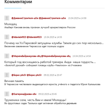
Комментарии
@ДневникСтроителя-ш5ж @ДневникСтроителя-ш5ж
15.04.2025 в 14:56
Молодец
Альберт Кенжев вновь признан лучший армрестлером России
@lidiavlab4923 @lidiavlab4923
15.04.2025 в 14:55
Почему на Ул.Парковой запущены клумбы ?земля до сих пор несколько...
Весеннее озеленение Черкесска идет полным ходом
@МариямБайрамкулова-э8ц @МариямБайрамкулова-э8ц
15.04.2025 в 14:54
Который год восхищаюсь работой тренера. Аида- наша гордость....
«Золотой урожай» собирают пловцы клуба «Чемпион» из Учкекена
@Борис-р4л5т @Борис-р4л5т
09.02.2025 в 20:47
Вечная память
В Черкесске чествовали выдающегося юриста, учёного и педагога Юрия Калмыкова
@ЕкатеринаДумова-о8и
09.02.2025 в 20:45
Труженики села, честь Вам и хвала! Молодцы!
Во фруктовых садах Таллыка идет активная обработка деревьев