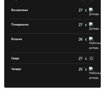
27
c
Воскресенье
27
c
Понедельник
26
c
Вторник
27
c
Среда
25
c
Четверг