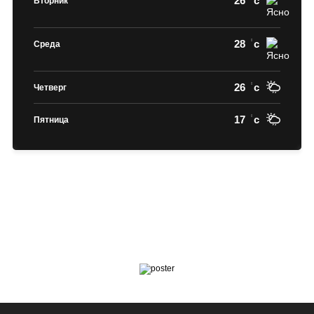
26
c
Вторник
28
c
Среда
26
c
Четверг
17
c
Пятница