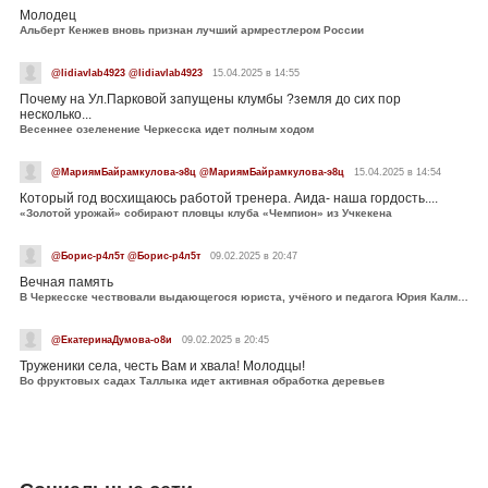
Молодец
Альберт Кенжев вновь признан лучший армрестлером России
@lidiavlab4923 @lidiavlab4923
15.04.2025 в 14:55
Почему на Ул.Парковой запущены клумбы ?земля до сих пор
несколько...
Весеннее озеленение Черкесска идет полным ходом
@МариямБайрамкулова-э8ц @МариямБайрамкулова-э8ц
15.04.2025 в 14:54
Который год восхищаюсь работой тренера. Аида- наша гордость....
«Золотой урожай» собирают пловцы клуба «Чемпион» из Учкекена
@Борис-р4л5т @Борис-р4л5т
09.02.2025 в 20:47
Вечная память
В Черкесске чествовали выдающегося юриста, учёного и педагога Юрия Калмыкова
@ЕкатеринаДумова-о8и
09.02.2025 в 20:45
Труженики села, честь Вам и хвала! Молодцы!
Во фруктовых садах Таллыка идет активная обработка деревьев