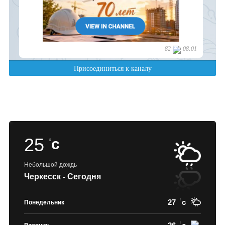
25
c
Небольшой дождь
Черкесск - Сегодня
27
c
Понедельник