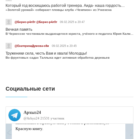
Который год восхищаюсь работой тренера. Аида- наша гордость....
«Золотой урожай» собирают пловцы клуба «Чемпион» из Учкекена
@Борис-р4л5т @Борис-р4л5т
09.02.2025 в 20:47
Вечная память
В Черкесске чествовали выдающегося юриста, учёного и педагога Юрия Калмыкова
@ЕкатеринаДумова-о8и
09.02.2025 в 20:45
Труженики села, честь Вам и хвала! Молодцы!
Во фруктовых садах Таллыка идет активная обработка деревьев
Социальные сети