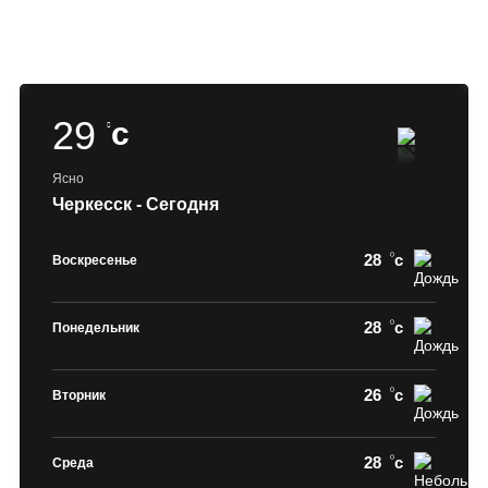
29
c
Ясно
Черкесск - Сегодня
28
c
Воскресенье
28
c
Понедельник
26
c
Вторник
28
c
Среда