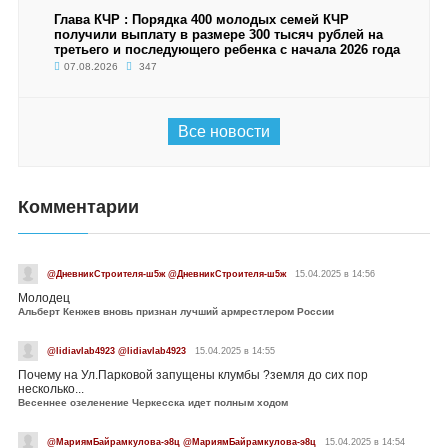
Глава КЧР : Порядка 400 молодых семей КЧР
получили выплату в размере 300 тысяч рублей на
третьего и последующего ребенка с начала 2026 года
07.08.2026
347
Все новости
Комментарии
@ДневникСтроителя-ш5ж @ДневникСтроителя-ш5ж
15.04.2025 в 14:56
Молодец
Альберт Кенжев вновь признан лучший армрестлером России
@lidiavlab4923 @lidiavlab4923
15.04.2025 в 14:55
Почему на Ул.Парковой запущены клумбы ?земля до сих пор
несколько...
Весеннее озеленение Черкесска идет полным ходом
@МариямБайрамкулова-э8ц @МариямБайрамкулова-э8ц
15.04.2025 в 14:54