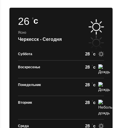
26
c
Ясно
Черкесск - Сегодня
28
c
Суббота
28
c
Воскресенье
28
c
Понедельник
28
c
Вторник
28
c
Среда