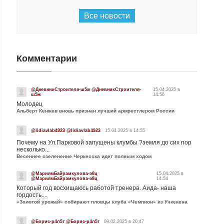
Все новости
Комментарии
@ДневникСтроителя-ш5ж @ДневникСтроителя-
15.04.2025 в
ш5ж
14:56
Молодец
Альберт Кенжев вновь признан лучший армрестлером России
@lidiavlab4923 @lidiavlab4923
15.04.2025 в 14:55
Почему на Ул.Парковой запущены клумбы ?земля до сих пор
несколько...
Весеннее озеленение Черкесска идет полным ходом
@МариямБайрамкулова-э8ц
15.04.2025 в
@МариямБайрамкулова-э8ц
14:54
Который год восхищаюсь работой тренера. Аида- наша
гордость....
«Золотой урожай» собирают пловцы клуба «Чемпион» из Учкекена
@Борис-р4л5т @Борис-р4л5т
09.02.2025 в 20:47