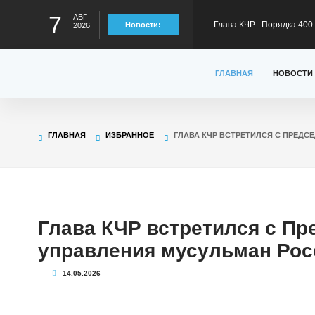
7
АВГ
300 тысяч рублей на тре
Глава КЧР Рашид Темрез
Новости:
2026
ГЛАВНАЯ
НОВОСТИ
статус лидера страны в
Глава КЧР Рашид Темрезо
предстоящему отопител
Глава КЧР Рашид Темрезо
ГЛАВНАЯ
ИЗБРАННОЕ
ГЛАВА КЧР ВСТРЕТИЛСЯ С ПРЕД
специальной военной оп
Глава КЧР Рашид Темрез
Малый Зеленчук на 42-м
Глава КЧР встретился с Пр
управления мусульман Рос
14.05.2026