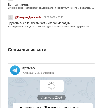
Вечная память
В Черкесске чествовали выдающегося юриста, учёного и педагога Юрия Калмыкова
@ЕкатеринаДумова-о8и
09.02.2025 в 20:45
Труженики села, честь Вам и хвала! Молодцы!
Во фруктовых садах Таллыка идет активная обработка деревьев
Социальные сети