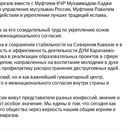
емрезов вместе с Муфтием КЧР Мухаммадом-Хаджи
о управления мусульман России, Муфтием Равилем
действии и укреплении лучших традиций ислама,
 за его созидательный труд по укреплению основ
 межнационального согласия.
а в сохранении стабильности на Северном Кавказе и в
мость и эффективность деятельности ДУМ Карачаево-
ва в реализации образовательных проектов в сфере
целом, направленных на воспитание молодежи в духе
 профилактику распространения деструктивных идей.
ский, но и как важнейший гуманитарный центр,
 и межнационального согласия внутри страны и
асии живут представители разных конфессий, мнение и
 особое значение. Мы едины в том, что сегодня как
его общества через верность нашим общим корням и
емрезов.