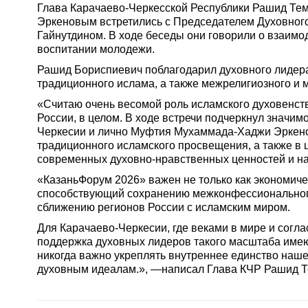
Глава Карачаево-Черкесской Республики Рашид Т
Эркеновым встретились с Председателем Духовног
Гайнутдином. В ходе беседы они говорили о взаимо
воспитании молодежи.
Рашид Бориспиевич поблагодарил духовного лидера
традиционного ислама, а также межрелигиозного и
«Считаю очень весомой роль исламского духовенств
России, в целом. В ходе встречи подчеркнул значи
Черкесии и лично Муфтия Мухаммада-Хаджи Эркено
традиционного исламского просвещения, а также в 
современных духовно-нравственных ценностей и на
«КазаньФорум 2026» важен не только как экономиче
способствующий сохранению межконфессионального
сближению регионов России с исламским миром.
Для Карачаево-Черкесии, где веками в мире и согл
поддержка духовных лидеров такого масштаба имеют
никогда важно укреплять внутреннее единство наш
духовным идеалам.», —написал Глава КЧР Рашид Т