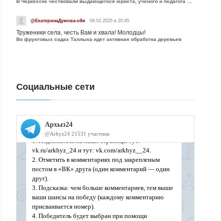
В Черкесске чествовали выдающегося юриста, учёного и педагога Юрия Калмыкова
@ЕкатеринаДумова-о8и
09.02.2025 в 20:45
Труженики села, честь Вам и хвала! Молодцы!
Во фруктовых садах Таллыка идет активная обработка деревьев
Социальные сети