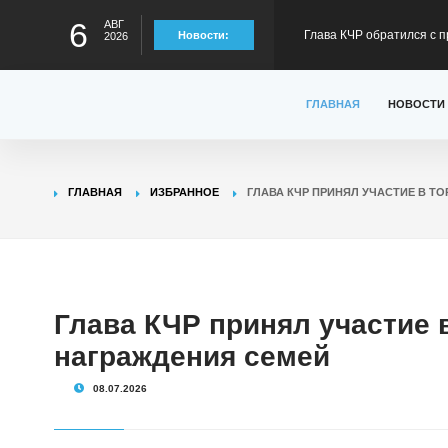
6
АВГ
Глава КЧР обратился с п
Новости:
2026
детского туристского слё
Рашид Темрезов сообщил
ГЛАВНАЯ
НОВОСТИ
пограничникам УФСБ по
Глава КЧР Рашид Темрезо
ГЛАВНАЯ
ИЗБРАННОЕ
ГЛАВА КЧР ПРИНЯЛ УЧАСТИЕ В 
предстоящему отопител
Глава КЧР : Более 6100 
содействия занятости в 
Глава КЧР: Продолжаетс
Глава КЧР принял участие 
награждения семей
отрезке Сары-Тюз - Кард
08.07.2026