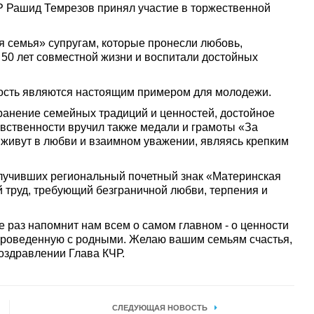
ЧР Рашид Темрезов принял участие в торжественной
я семья» супругам, которые пронесли любовь,
50 лет совместной жизни и воспитали достойных
дрость являются настоящим примером для молодежи.
хранение семейных традиций и ценностей, достойное
авственности вручил также медали и грамоты «За
т живут в любви и взаимном уважении, являясь крепким
лучивших региональный почетный знак «Материнская
ый труд, требующий безграничной любви, терпения и
е раз напомнит нам всем о самом главном - о ценности
, проведенную с родными. Желаю вашим семьям счастья,
поздравлении Глава КЧР.
СЛЕДУЮЩАЯ НОВОСТЬ