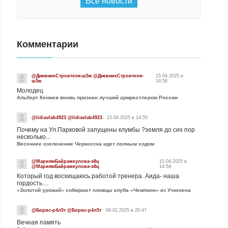
Все новости
Комментарии
@ДневникСтроителя-ш5ж @ДневникСтроителя-
15.04.2025 в
ш5ж
14:56
Молодец
Альберт Кенжев вновь признан лучший армрестлером России
@lidiavlab4923 @lidiavlab4923
15.04.2025 в 14:55
Почему на Ул.Парковой запущены клумбы ?земля до сих пор
несколько...
Весеннее озеленение Черкесска идет полным ходом
@МариямБайрамкулова-э8ц
15.04.2025 в
@МариямБайрамкулова-э8ц
14:54
Который год восхищаюсь работой тренера. Аида- наша
гордость....
«Золотой урожай» собирают пловцы клуба «Чемпион» из Учкекена
@Борис-р4л5т @Борис-р4л5т
09.02.2025 в 20:47
Вечная память