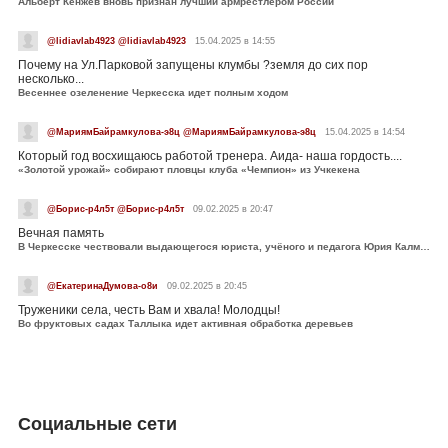
Альберт Кенжев вновь признан лучший армрестлером России
@lidiavlab4923 @lidiavlab4923
15.04.2025 в 14:55
Почему на Ул.Парковой запущены клумбы ?земля до сих пор
несколько...
Весеннее озеленение Черкесска идет полным ходом
@МариямБайрамкулова-э8ц @МариямБайрамкулова-э8ц
15.04.2025 в 14:54
Который год восхищаюсь работой тренера. Аида- наша гордость....
«Золотой урожай» собирают пловцы клуба «Чемпион» из Учкекена
@Борис-р4л5т @Борис-р4л5т
09.02.2025 в 20:47
Вечная память
В Черкесске чествовали выдающегося юриста, учёного и педагога Юрия Калмыкова
@ЕкатеринаДумова-о8и
09.02.2025 в 20:45
Труженики села, честь Вам и хвала! Молодцы!
Во фруктовых садах Таллыка идет активная обработка деревьев
Социальные сети