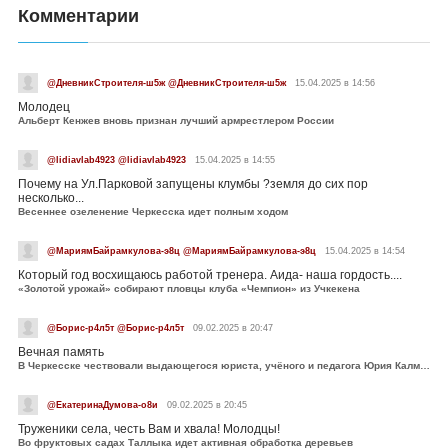
Комментарии
@ДневникСтроителя-ш5ж @ДневникСтроителя-ш5ж
15.04.2025 в 14:56
Молодец
Альберт Кенжев вновь признан лучший армрестлером России
@lidiavlab4923 @lidiavlab4923
15.04.2025 в 14:55
Почему на Ул.Парковой запущены клумбы ?земля до сих пор
несколько...
Весеннее озеленение Черкесска идет полным ходом
@МариямБайрамкулова-э8ц @МариямБайрамкулова-э8ц
15.04.2025 в 14:54
Который год восхищаюсь работой тренера. Аида- наша гордость....
«Золотой урожай» собирают пловцы клуба «Чемпион» из Учкекена
@Борис-р4л5т @Борис-р4л5т
09.02.2025 в 20:47
Вечная память
В Черкесске чествовали выдающегося юриста, учёного и педагога Юрия Калмыкова
@ЕкатеринаДумова-о8и
09.02.2025 в 20:45
Труженики села, честь Вам и хвала! Молодцы!
Во фруктовых садах Таллыка идет активная обработка деревьев