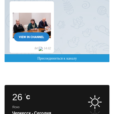
26
c
Ясно
Черкесск - Сегодня