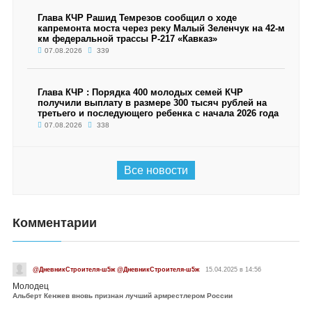
Глава КЧР Рашид Темрезов сообщил о ходе
капремонта моста через реку Малый Зеленчук на 42-м
км федеральной трассы Р-217 «Кавказ»
07.08.2026
339
Глава КЧР : Порядка 400 молодых семей КЧР
получили выплату в размере 300 тысяч рублей на
третьего и последующего ребенка с начала 2026 года
07.08.2026
338
Все новости
Комментарии
@ДневникСтроителя-ш5ж @ДневникСтроителя-ш5ж
15.04.2025 в 14:56
Молодец
Альберт Кенжев вновь признан лучший армрестлером России