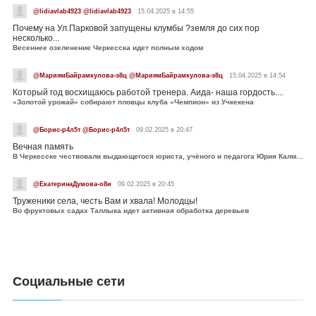
@lidiavlab4923 @lidiavlab4923
15.04.2025 в 14:55
Почему на Ул.Парковой запущены клумбы ?земля до сих пор
несколько...
Весеннее озеленение Черкесска идет полным ходом
@МариямБайрамкулова-э8ц @МариямБайрамкулова-э8ц
15.04.2025 в 14:54
Который год восхищаюсь работой тренера. Аида- наша гордость....
«Золотой урожай» собирают пловцы клуба «Чемпион» из Учкекена
@Борис-р4л5т @Борис-р4л5т
09.02.2025 в 20:47
Вечная память
В Черкесске чествовали выдающегося юриста, учёного и педагога Юрия Калмыкова
@ЕкатеринаДумова-о8и
09.02.2025 в 20:45
Труженики села, честь Вам и хвала! Молодцы!
Во фруктовых садах Таллыка идет активная обработка деревьев
Социальные сети