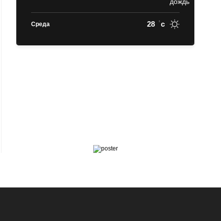
28
c
Среда