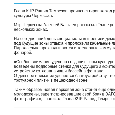
Глава КЧР Рашид Темрезов проинспектировал ход р
культуры Черкесска.
Мэр Черкесска Алексей Баскаев рассказал Главе ре
нескольких зонах.
На сегодняшний день специалисты выполнили демон
под будущие зоны отдыха и проложили кабельные л
Параллельно прокладываются инженерные коммуник
фонарей.
«Особое внимание уделено созданию зоны культурн
возведены подпорные стенки для будущего амфитеа
устройству котлована чаши бассейна фонтана.
Отдельное внимание уделяется благоустройству - ве
тротуарной плитки в пешеходной зоне.
Таким образом новая парковая зона станет еще одно
молодожены, зарегистрировавшие свой брак в ЗАГС
фотографии.», –написал Глава КЧР Рашид Темрезов