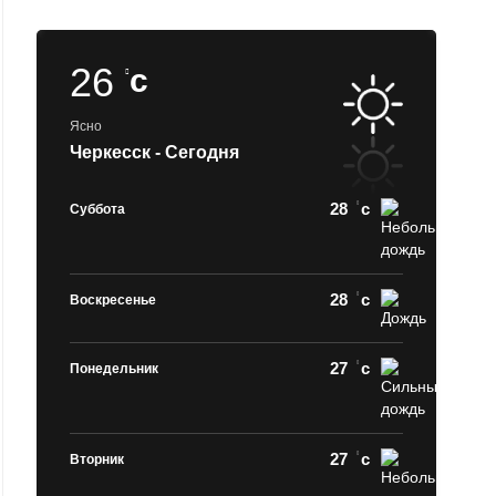
26
c
Ясно
Черкесск - Сегодня
28
c
Суббота
28
c
Воскресенье
27
c
Понедельник
27
c
Вторник