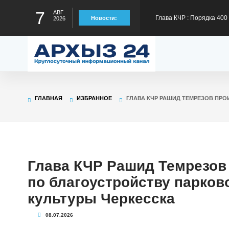
Глава КЧР : Порядка 40
7
АВГ
Новости:
2026
300 тысяч рублей на тре
Глава КЧР Рашид Темрез
статус лидера страны в
Глава КЧР Рашид Темрезо
ГЛАВНАЯ
ИЗБРАННОЕ
ГЛАВА КЧР РАШИД ТЕМРЕЗОВ ПР
предстоящему отопител
Глава КЧР Рашид Темрезо
специальной военной оп
Глава КЧР Рашид Темрез
Глава КЧР Рашид Темрезов
по благоустройству парков
Малый Зеленчук на 42-м
культуры Черкесска
08.07.2026