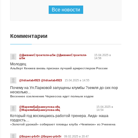
Все новости
Комментарии
@ДневникСтроителя-ш5ж @ДневникСтроителя-
15.04.2025 в
ш5ж
14:56
Молодец
Альберт Кенжев вновь признан лучший армрестлером России
@lidiavlab4923 @lidiavlab4923
15.04.2025 в 14:55
Почему на Ул.Парковой запущены клумбы ?земля до сих пор
несколько...
Весеннее озеленение Черкесска идет полным ходом
@МариямБайрамкулова-э8ц
15.04.2025 в
@МариямБайрамкулова-э8ц
14:54
Который год восхищаюсь работой тренера. Аида- наша
гордость....
«Золотой урожай» собирают пловцы клуба «Чемпион» из Учкекена
@Борис-р4л5т @Борис-р4л5т
09.02.2025 в 20:47