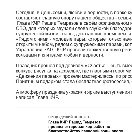
Сегодня, в День семьи, любви и верности, в парке к
составляет главную опору нашего общества - семьи
Глава КЧР Рашид Темрезов в своём официальном ка
СВО, для которых звучали слова глубокой благодарн
супружеской жизни - пары, доказавшие временем, ч
«Рядом с ними - молодые пары, которые только начи
открытым небом, рядом с супружескими парами, кот
Управления ЗАГС КЧР провели торжественную реги
кольцами и клятвами любви и верности.
Праздник прошел под девизом «Счастье – быть вмес
конкурс рисунка на асфальте, где главными героями
«Движения первых» провели мастер-классы по рис
Приятным подарком стала бесплатная фотосессия, 
Атмосферу праздника украсили яркие выступления ар
написал Глава КЧР.
ПРЕДЫДУЩИЙ НОВОСТЬ
Глава КЧР Рашид Темрезов
проинспектировал ход работ по
благоустройству парковой зоны около