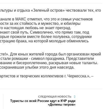
ультуры и отдыха «Зеленый остров» чествовали тех, кто
.
нале в МАКС отметил, что это и семьи участников
ости за их стойкость и мужество, и юбиляры
то настоящая любовь не знает преград.
нают свой путь. Символично, что прямо там, под
орые прожили вместе более полувека, сотрудники
страцию брака, на которой молодые обменялись
те!». Для юных жителей города был организован яркий
 стали ромашки - символ праздника. Представители
ованию и бисероплетению, раскрывая новые таланты.
сохранившая улыбки этого дня навсегда.
тистов и творческих коллективов г. Черкесска.», –
СЛЕДУЮЩАЯ НОВОСТЬ
Туристы со всей России едут в КЧР ради
«Долины тигров»