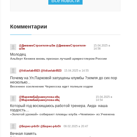
Все новости
Комментарии
@ДневникСтроителя-ш5ж @ДневникСтроителя-
15.04.2025 в
ш5ж
14:56
Молодец
Альберт Кенжев вновь признан лучший армрестлером России
@lidiavlab4923 @lidiavlab4923
15.04.2025 в 14:55
Почему на Ул.Парковой запущены клумбы ?земля до сих пор
несколько...
Весеннее озеленение Черкесска идет полным ходом
@МариямБайрамкулова-э8ц
15.04.2025 в
@МариямБайрамкулова-э8ц
14:54
Который год восхищаюсь работой тренера. Аида- наша
гордость....
«Золотой урожай» собирают пловцы клуба «Чемпион» из Учкекена
@Борис-р4л5т @Борис-р4л5т
09.02.2025 в 20:47
Вечная память