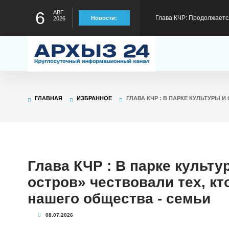
6
АВГ
Новости:
отрезке Сары-Тюз - Кард
Глава КЧР обратился с п
2026
детского туристского слё
Рашид Темрезов сообщил
пограничникам УФСБ по
Глава КЧР Рашид Темрезо
ГЛАВНАЯ
ИЗБРАННОЕ
ГЛАВА КЧР : В ПАРКЕ КУЛЬТУРЫ
предстоящему отопител
Глава КЧР : Более 6100 
Глава КЧР : В парке культ
содействия занятости в 
остров» чествовали тех, кт
нашего общества - семьи
08.07.2026