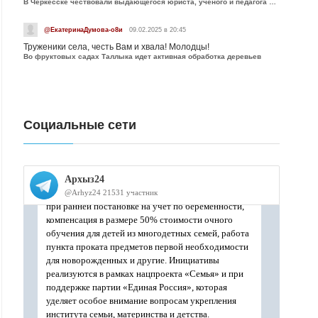
В Черкесске чествовали выдающегося юриста, учёного и педагога Юрия Калмыкова
@ЕкатеринаДумова-о8и
09.02.2025 в 20:45
Труженики села, честь Вам и хвала! Молодцы!
Во фруктовых садах Таллыка идет активная обработка деревьев
Социальные сети