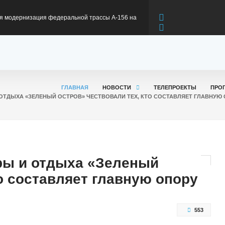
оникская
риветствием к участникам Всероссийского
та
 об отправке партии груза поддержки
ГЛАВНАЯ
НОВОСТИ
ТЕЛЕПРОЕКТЫ
ПРО
 КЧР
в: Карачаево-Черкесия готовится к
 И ОТДЫХА «ЗЕЛЕНЫЙ ОСТРОВ» ЧЕСТВОВАЛИ ТЕХ, КТО СОСТАВЛЯЕТ ГЛАВНУЮ
ьному сезону
жителей КЧР приняли участие в программах
уры и отдыха «Зеленый
первом полугодии 2026 года
о составляет главную опору
553