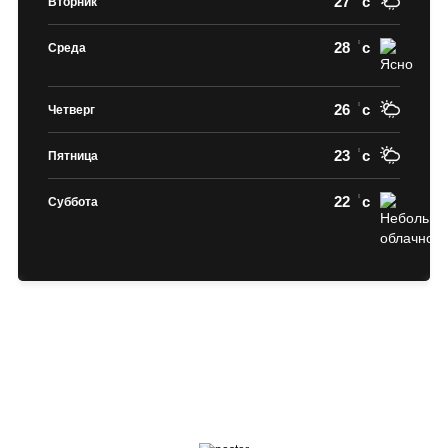
27
c
Вторник
28
c
Среда
26
c
Четверг
23
c
Пятница
22
c
Суббота