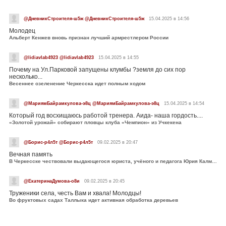
@ДневникСтроителя-ш5ж @ДневникСтроителя-ш5ж
15.04.2025 в 14:56
Молодец
Альберт Кенжев вновь признан лучший армрестлером России
@lidiavlab4923 @lidiavlab4923
15.04.2025 в 14:55
Почему на Ул.Парковой запущены клумбы ?земля до сих пор
несколько...
Весеннее озеленение Черкесска идет полным ходом
@МариямБайрамкулова-э8ц @МариямБайрамкулова-э8ц
15.04.2025 в 14:54
Который год восхищаюсь работой тренера. Аида- наша гордость....
«Золотой урожай» собирают пловцы клуба «Чемпион» из Учкекена
@Борис-р4л5т @Борис-р4л5т
09.02.2025 в 20:47
Вечная память
В Черкесске чествовали выдающегося юриста, учёного и педагога Юрия Калмыкова
@ЕкатеринаДумова-о8и
09.02.2025 в 20:45
Труженики села, честь Вам и хвала! Молодцы!
Во фруктовых садах Таллыка идет активная обработка деревьев