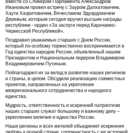
Вместе со Спикером Парламента Александром
Ивановым провел встречу с Зауром Далхатовичем,
Хаути Хазритовичем, Вячеславом Эдуардовичем
Деревым, которым сегодня вручил высшие награды
республики - орден «За заслуги перед Карачаево-
Черкесской Республикой».
Поздравил уважаемых старших с Днем России,
который по-особому торжественно воспринимается в
Год единства народов России, объявленный нашим
Президентом и Национальным лидером Владимиром
Владимировичем Путиным.
Поблагодарил их за вклад в развитие наших регионов
и страны, в целом. Обсудили реализацию совместных
проектов, направленных на укрепление
межрегионального сотрудничества и народного
единства.
Мудрость, ответственность и искренний патриотизм
наших старших служат большому и важному делу –
укреплению величия и единства России.
Наши регионы и всех жителей объединяет искренняя
любовь к родной стране, сопричастность с ее историей