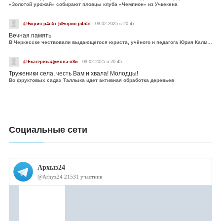
«Золотой урожай» собирают пловцы клуба «Чемпион» из Учкекена
@Борис-р4л5т @Борис-р4л5т
09.02.2025 в 20:47
Вечная память
В Черкесске чествовали выдающегося юриста, учёного и педагога Юрия Калмыкова
@ЕкатеринаДумова-о8и
09.02.2025 в 20:45
Труженики села, честь Вам и хвала! Молодцы!
Во фруктовых садах Таллыка идет активная обработка деревьев
Социальные сети