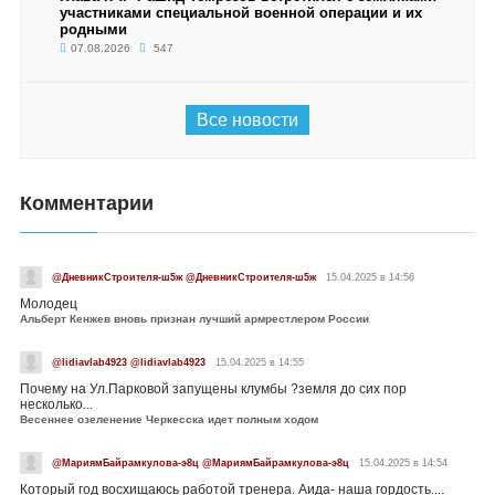
участниками специальной военной операции и их
родными
07.08.2026
547
Все новости
Комментарии
@ДневникСтроителя-ш5ж @ДневникСтроителя-ш5ж
15.04.2025 в 14:56
Молодец
Альберт Кенжев вновь признан лучший армрестлером России
@lidiavlab4923 @lidiavlab4923
15.04.2025 в 14:55
Почему на Ул.Парковой запущены клумбы ?земля до сих пор
несколько...
Весеннее озеленение Черкесска идет полным ходом
@МариямБайрамкулова-э8ц @МариямБайрамкулова-э8ц
15.04.2025 в 14:54
Который год восхищаюсь работой тренера. Аида- наша гордость....