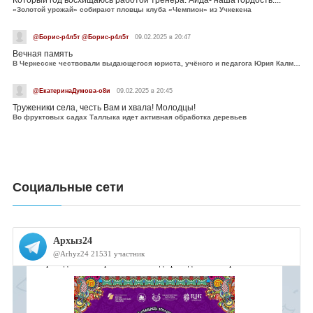
Который год восхищаюсь работой тренера. Аида- наша гордость....
«Золотой урожай» собирают пловцы клуба «Чемпион» из Учкекена
@Борис-р4л5т @Борис-р4л5т
09.02.2025 в 20:47
Вечная память
В Черкесске чествовали выдающегося юриста, учёного и педагога Юрия Калмыкова
@ЕкатеринаДумова-о8и
09.02.2025 в 20:45
Труженики села, честь Вам и хвала! Молодцы!
Во фруктовых садах Таллыка идет активная обработка деревьев
Социальные сети