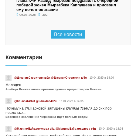
Глава КЧР Рашид Темрезов поздравил с очередной
победой жокея Мырзабека Каппушева и присвоил
ему почетное звание
09.08.2026
302
Все новости
Комментарии
@ДневникСтроителя-ш5ж @ДневникСтроителя-ш5ж
15.04.2025 в 14:56
Молодец
Альберт Кенжев вновь признан лучший армрестлером России
@lidiavlab4923 @lidiavlab4923
15.04.2025 в 14:55
Почему на Ул.Парковой запущены клумбы ?земля до сих пор
несколько...
Весеннее озеленение Черкесска идет полным ходом
@МариямБайрамкулова-э8ц @МариямБайрамкулова-э8ц
15.04.2025 в 14:54