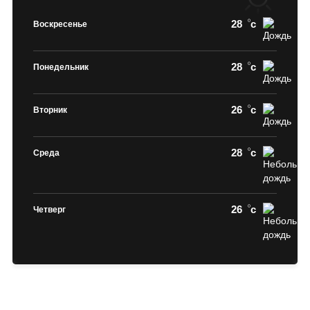
28
c
Воскресенье
28
c
Понедельник
26
c
Вторник
28
c
Среда
26
c
Четверг