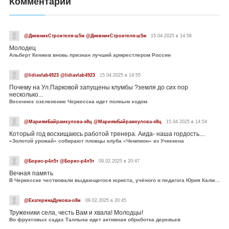
Комментарии
@ДневникСтроителя-ш5ж @ДневникСтроителя-ш5ж
15.04.2025 в 14:56
Молодец
Альберт Кенжев вновь признан лучший армрестлером России
@lidiavlab4923 @lidiavlab4923
15.04.2025 в 14:55
Почему на Ул.Парковой запущены клумбы ?земля до сих пор
несколько...
Весеннее озеленение Черкесска идет полным ходом
@МариямБайрамкулова-э8ц @МариямБайрамкулова-э8ц
15.04.2025 в 14:54
Который год восхищаюсь работой тренера. Аида- наша гордость....
«Золотой урожай» собирают пловцы клуба «Чемпион» из Учкекена
@Борис-р4л5т @Борис-р4л5т
09.02.2025 в 20:47
Вечная память
В Черкесске чествовали выдающегося юриста, учёного и педагога Юрия Калмыкова
@ЕкатеринаДумова-о8и
09.02.2025 в 20:45
Труженики села, честь Вам и хвала! Молодцы!
Во фруктовых садах Таллыка идет активная обработка деревьев