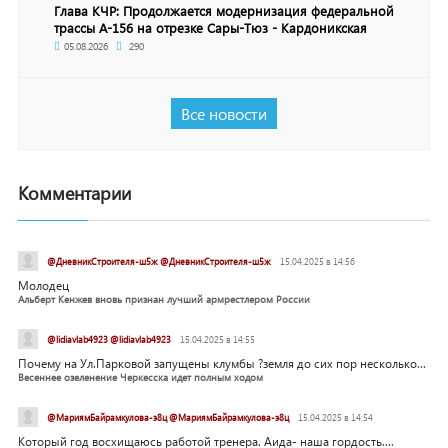
Глава КЧР: Продолжается модернизация федеральной
трассы А-156 на отрезке Сары-Тюз - Кардоникская
05.08.2026
290
Все новости
Комментарии
@ДневникСтроителя-ш5ж @ДневникСтроителя-ш5ж
15.04.2025 в 14:56
Молодец
Альберт Кенжев вновь признан лучший армрестлером России
@lidiavlab4923 @lidiavlab4923
15.04.2025 в 14:55
Почему на Ул.Парковой запущены клумбы ?земля до сих пор несколько...
Весеннее озеленение Черкесска идет полным ходом
@МариямБайрамкулова-э8ц @МариямБайрамкулова-э8ц
15.04.2025 в 14:54
Который год восхищаюсь работой тренера. Аида- наша гордость....