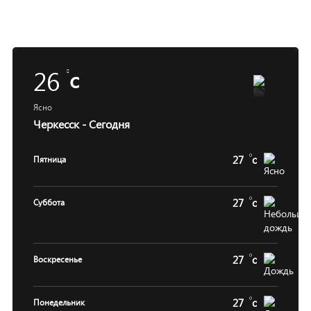
26
c
Ясно
Черкесск - Сегодня
27
c
Пятница
27
c
Суббота
27
c
Воскресенье
27
c
Понедельник