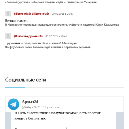
«Золотой урожай» собирают пловцы клуба «Чемпион» из Учкекена
@Борис-р4л5т @Борис-р4л5т
09.02.2025 в 20:47
Вечная память
В Черкесске чествовали выдающегося юриста, учёного и педагога Юрия Калмыкова
@ЕкатеринаДумова-о8и
09.02.2025 в 20:45
Труженики села, честь Вам и хвала! Молодцы!
Во фруктовых садах Таллыка идет активная обработка деревьев
Социальные сети