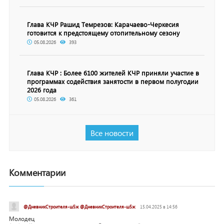
Глава КЧР Рашид Темрезов: Карачаево-Черкесия
готовится к предстоящему отопительному сезону
05.08.2026
393
Глава КЧР : Более 6100 жителей КЧР приняли участие в
программах содействия занятости в первом полугодии
2026 года
05.08.2026
361
Все новости
Комментарии
@ДневникСтроителя-ш5ж @ДневникСтроителя-ш5ж
15.04.2025 в 14:56
Молодец