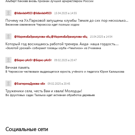
Альберт Кенжев вновь признан лучший армрестлером России
@lidiavlab4923 @lidiavlab4923
15.04.2025 в 14:55
Почему на Ул.Парковой запущены клумбы ?земля до сих пор несколько...
Весеннее озеленение Черкесска идет полным ходом
@МариямБайрамкулова-э8ц @МариямБайрамкулова-э8ц
15.04.2025 в 14:54
Который год восхищаюсь работой тренера. Аида- наша гордость....
«Золотой урожай» собирают пловцы клуба «Чемпион» из Учкекена
@Борис-р4л5т @Борис-р4л5т
09.02.2025 в 20:47
Вечная память
В Черкесске чествовали выдающегося юриста, учёного и педагога Юрия Калмыкова
@ЕкатеринаДумова-о8и
09.02.2025 в 20:45
Труженики села, честь Вам и хвала! Молодцы!
Во фруктовых садах Таллыка идет активная обработка деревьев
Социальные сети