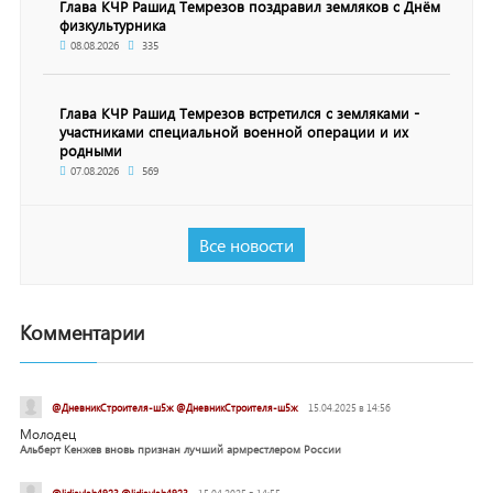
Глава КЧР Рашид Темрезов поздравил земляков с Днём
физкультурника
08.08.2026
335
Глава КЧР Рашид Темрезов встретился с земляками -
участниками специальной военной операции и их
родными
07.08.2026
569
Все новости
Комментарии
@ДневникСтроителя-ш5ж @ДневникСтроителя-ш5ж
15.04.2025 в 14:56
Молодец
Альберт Кенжев вновь признан лучший армрестлером России