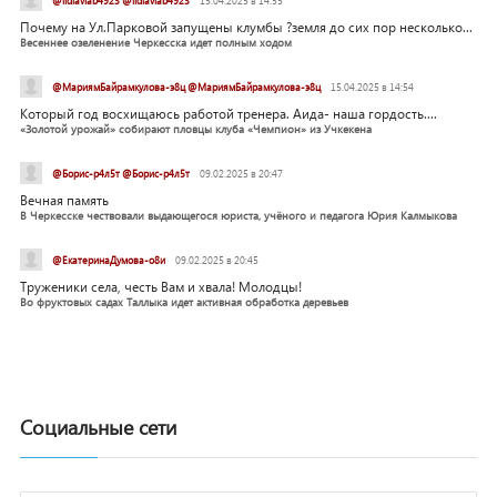
@lidiavlab4923 @lidiavlab4923
15.04.2025 в 14:55
Почему на Ул.Парковой запущены клумбы ?земля до сих пор несколько...
Весеннее озеленение Черкесска идет полным ходом
@МариямБайрамкулова-э8ц @МариямБайрамкулова-э8ц
15.04.2025 в 14:54
Который год восхищаюсь работой тренера. Аида- наша гордость....
«Золотой урожай» собирают пловцы клуба «Чемпион» из Учкекена
@Борис-р4л5т @Борис-р4л5т
09.02.2025 в 20:47
Вечная память
В Черкесске чествовали выдающегося юриста, учёного и педагога Юрия Калмыкова
@ЕкатеринаДумова-о8и
09.02.2025 в 20:45
Труженики села, честь Вам и хвала! Молодцы!
Во фруктовых садах Таллыка идет активная обработка деревьев
Социальные сети