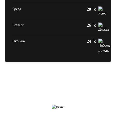
28
c
Среда
26
c
Четверг
24
c
Пятница