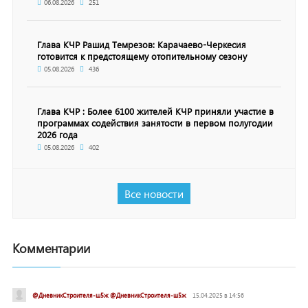
06.08.2026
251
Глава КЧР Рашид Темрезов: Карачаево-Черкесия
готовится к предстоящему отопительному сезону
05.08.2026
436
Глава КЧР : Более 6100 жителей КЧР приняли участие в
программах содействия занятости в первом полугодии
2026 года
05.08.2026
402
Все новости
Комментарии
@ДневникСтроителя-ш5ж @ДневникСтроителя-ш5ж
15.04.2025 в 14:56