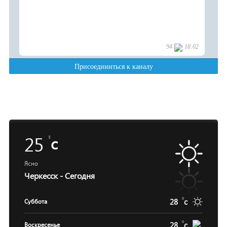
25
c
Ясно
Черкесск - Сегодня
28
c
Суббота
28
c
Воскресенье