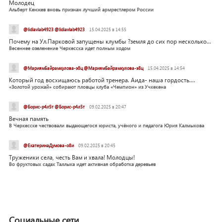
Молодец
Альберт Кенжев вновь признан лучший армрестлером России
@lidiavlab4923 @lidiavlab4923
15.04.2025 в 14:55
Почему на Ул.Парковой запущены клумбы ?земля до сих пор несколько...
Весеннее озеленение Черкесска идет полным ходом
@МариямБайрамкулова-э8ц @МариямБайрамкулова-э8ц
15.04.2025 в 14:54
Который год восхищаюсь работой тренера. Аида- наша гордость....
«Золотой урожай» собирают пловцы клуба «Чемпион» из Учкекена
@Борис-р4л5т @Борис-р4л5т
09.02.2025 в 20:47
Вечная память
В Черкесске чествовали выдающегося юриста, учёного и педагога Юрия Калмыкова
@ЕкатеринаДумова-о8и
09.02.2025 в 20:45
Труженики села, честь Вам и хвала! Молодцы!
Во фруктовых садах Таллыка идет активная обработка деревьев
Социальные сети