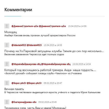
Комментарии
@ДневникСтроителя-ш5ж @ДневникСтроителя-ш5ж
15.04.2025 в 14:56
Молодец
Альберт Кенжев вновь признан лучший армрестлером России
@lidiavlab4923 @lidiavlab4923
15.04.2025 в 14:55
Почему на Ул.Парковой запущены клумбы ?земля до сих пор несколько...
Весеннее озеленение Черкесска идет полным ходом
@МариямБайрамкулова-э8ц @МариямБайрамкулова-э8ц
15.04.2025 в 14:54
Который год восхищаюсь работой тренера. Аида- наша гордость....
«Золотой урожай» собирают пловцы клуба «Чемпион» из Учкекена
@Борис-р4л5т @Борис-р4л5т
09.02.2025 в 20:47
Вечная память
В Черкесске чествовали выдающегося юриста, учёного и педагога Юрия Калмыкова
@ЕкатеринаДумова-о8и
09.02.2025 в 20:45
Труженики села, честь Вам и хвала! Молодцы!