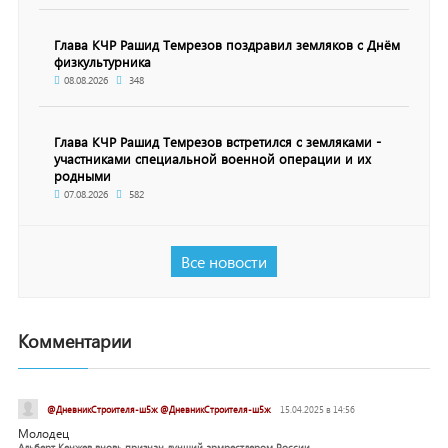
Глава КЧР Рашид Темрезов поздравил земляков с Днём
физкультурника
08.08.2026
348
Глава КЧР Рашид Темрезов встретился с земляками -
участниками специальной военной операции и их
родными
07.08.2026
582
Все новости
Комментарии
@ДневникСтроителя-ш5ж @ДневникСтроителя-ш5ж
15.04.2025 в 14:56
Молодец
Альберт Кенжев вновь признан лучший армрестлером России