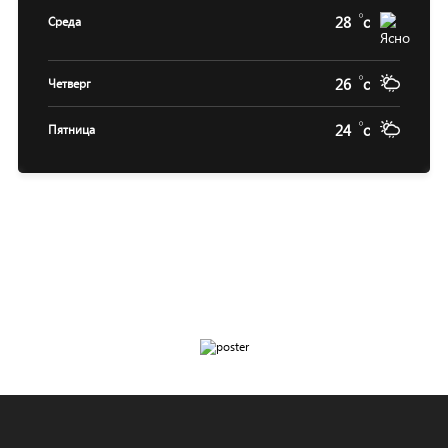
28
c
Среда
26
c
Четверг
24
c
Пятница