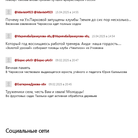
@lidiavlab4923 @lidiavlab4923
15.04.2025 в 14:55
Почему на Ул.Парковой запущены клумбы ?земля до сих пор несколько...
Весеннее озеленение Черкесска идет полным ходом
@МариямБайрамкулова-э8ц @МариямБайрамкулова-э8ц
15.04.2025 в 14:54
Который год восхищаюсь работой тренера. Аида- наша гордость....
«Золотой урожай» собирают пловцы клуба «Чемпион» из Учкекена
@Борис-р4л5т @Борис-р4л5т
09.02.2025 в 20:47
Вечная память
В Черкесске чествовали выдающегося юриста, учёного и педагога Юрия Калмыкова
@ЕкатеринаДумова-о8и
09.02.2025 в 20:45
Труженики села, честь Вам и хвала! Молодцы!
Во фруктовых садах Таллыка идет активная обработка деревьев
Социальные сети