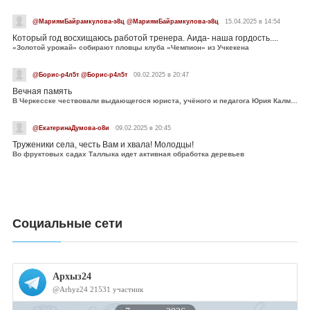
@МариямБайрамкулова-э8ц @МариямБайрамкулова-э8ц
15.04.2025 в 14:54
Который год восхищаюсь работой тренера. Аида- наша гордость....
«Золотой урожай» собирают пловцы клуба «Чемпион» из Учкекена
@Борис-р4л5т @Борис-р4л5т
09.02.2025 в 20:47
Вечная память
В Черкесске чествовали выдающегося юриста, учёного и педагога Юрия Калмыкова
@ЕкатеринаДумова-о8и
09.02.2025 в 20:45
Труженики села, честь Вам и хвала! Молодцы!
Во фруктовых садах Таллыка идет активная обработка деревьев
Социальные сети