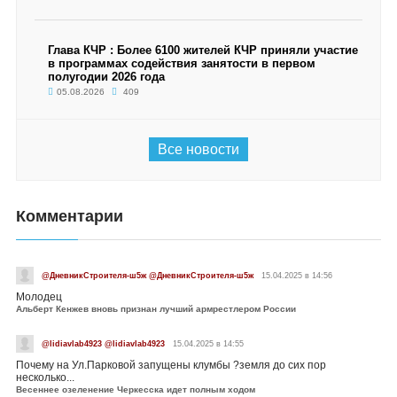
Глава КЧР : Более 6100 жителей КЧР приняли участие
в программах содействия занятости в первом
полугодии 2026 года
05.08.2026
409
Все новости
Комментарии
@ДневникСтроителя-ш5ж @ДневникСтроителя-ш5ж
15.04.2025 в 14:56
Молодец
Альберт Кенжев вновь признан лучший армрестлером России
@lidiavlab4923 @lidiavlab4923
15.04.2025 в 14:55
Почему на Ул.Парковой запущены клумбы ?земля до сих пор
несколько...
Весеннее озеленение Черкесска идет полным ходом