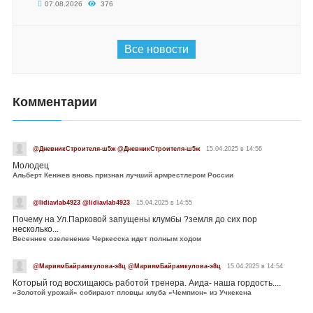
07.08.2026
376
Все новости
Комментарии
@ДневникСтроителя-ш5ж @ДневникСтроителя-ш5ж
15.04.2025 в 14:56
Молодец
Альберт Кенжев вновь признан лучший армрестлером России
@lidiavlab4923 @lidiavlab4923
15.04.2025 в 14:55
Почему на Ул.Парковой запущены клумбы ?земля до сих пор
несколько...
Весеннее озеленение Черкесска идет полным ходом
@МариямБайрамкулова-э8ц @МариямБайрамкулова-э8ц
15.04.2025 в 14:54
Который год восхищаюсь работой тренера. Аида- наша гордость....
«Золотой урожай» собирают пловцы клуба «Чемпион» из Учкекена