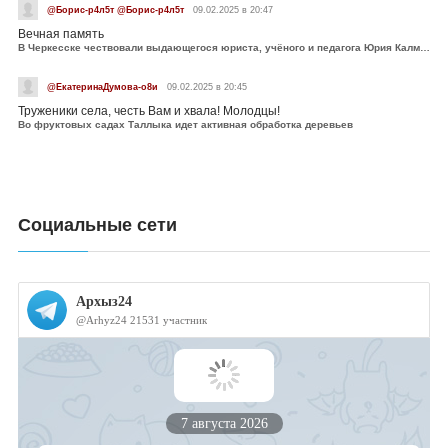
@Борис-р4л5т @Борис-р4л5т
09.02.2025 в 20:47
Вечная память
В Черкесске чествовали выдающегося юриста, учёного и педагога Юрия Калмыкова
@ЕкатеринаДумова-о8и
09.02.2025 в 20:45
Труженики села, честь Вам и хвала! Молодцы!
Во фруктовых садах Таллыка идет активная обработка деревьев
Социальные сети