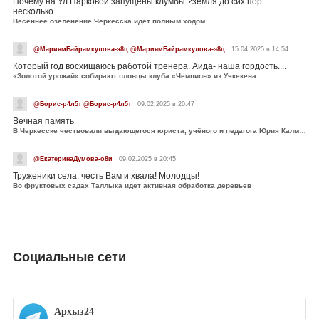
Почему на Ул.Парковой запущены клумбы ?земля до сих пор
несколько...
Весеннее озеленение Черкесска идет полным ходом
@МариямБайрамкулова-э8ц @МариямБайрамкулова-э8ц
15.04.2025 в 14:54
Который год восхищаюсь работой тренера. Аида- наша гордость....
«Золотой урожай» собирают пловцы клуба «Чемпион» из Учкекена
@Борис-р4л5т @Борис-р4л5т
09.02.2025 в 20:47
Вечная память
В Черкесске чествовали выдающегося юриста, учёного и педагога Юрия Калмыкова
@ЕкатеринаДумова-о8и
09.02.2025 в 20:45
Труженики села, честь Вам и хвала! Молодцы!
Во фруктовых садах Таллыка идет активная обработка деревьев
Социальные сети