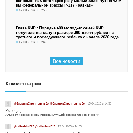
капремонта моста через реку Малый Зеленчук на 42-м
км федеральной трассы Р-217 «Кавказ»
07.08.2026
258
Глава КЧР : Порядка 400 молодых семей КЧР
получили выплату в размере 300 тысяч рублей на
третьего и последующего ребенка с начала 2026 года
07.08.2026
262
Все новости
Комментарии
@ДневникСтроителя-ш5ж @ДневникСтроителя-ш5ж
15.04.2025 в 14:56
Молодец
Альберт Кенжев вновь признан лучший армрестлером России
@lidiavlab4923 @lidiavlab4923
15.04.2025 в 14:55