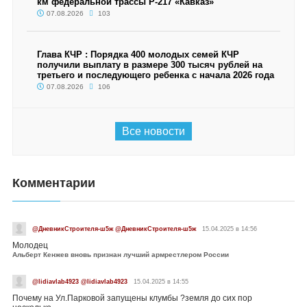
км федеральной трассы Р-217 «Кавказ»
07.08.2026
103
Глава КЧР : Порядка 400 молодых семей КЧР
получили выплату в размере 300 тысяч рублей на
третьего и последующего ребенка с начала 2026 года
07.08.2026
106
Все новости
Комментарии
@ДневникСтроителя-ш5ж @ДневникСтроителя-ш5ж
15.04.2025 в 14:56
Молодец
Альберт Кенжев вновь признан лучший армрестлером России
@lidiavlab4923 @lidiavlab4923
15.04.2025 в 14:55
Почему на Ул.Парковой запущены клумбы ?земля до сих пор