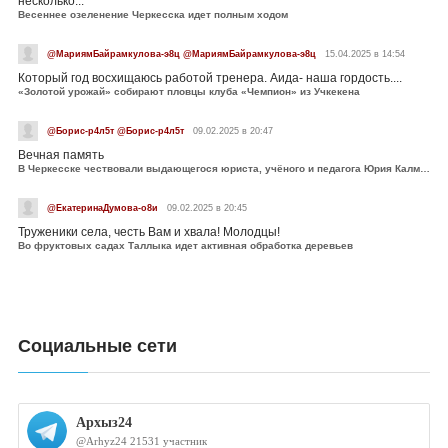
несколько...
Весеннее озеленение Черкесска идет полным ходом
@МариямБайрамкулова-э8ц @МариямБайрамкулова-э8ц
15.04.2025 в 14:54
Который год восхищаюсь работой тренера. Аида- наша гордость....
«Золотой урожай» собирают пловцы клуба «Чемпион» из Учкекена
@Борис-р4л5т @Борис-р4л5т
09.02.2025 в 20:47
Вечная память
В Черкесске чествовали выдающегося юриста, учёного и педагога Юрия Калмыкова
@ЕкатеринаДумова-о8и
09.02.2025 в 20:45
Труженики села, честь Вам и хвала! Молодцы!
Во фруктовых садах Таллыка идет активная обработка деревьев
Социальные сети