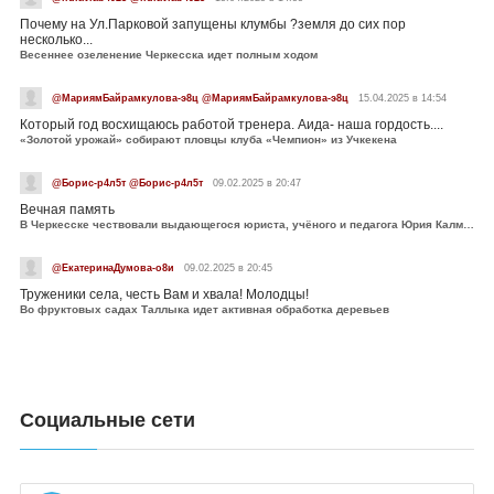
Почему на Ул.Парковой запущены клумбы ?земля до сих пор
несколько...
Весеннее озеленение Черкесска идет полным ходом
@МариямБайрамкулова-э8ц @МариямБайрамкулова-э8ц
15.04.2025 в 14:54
Который год восхищаюсь работой тренера. Аида- наша гордость....
«Золотой урожай» собирают пловцы клуба «Чемпион» из Учкекена
@Борис-р4л5т @Борис-р4л5т
09.02.2025 в 20:47
Вечная память
В Черкесске чествовали выдающегося юриста, учёного и педагога Юрия Калмыкова
@ЕкатеринаДумова-о8и
09.02.2025 в 20:45
Труженики села, честь Вам и хвала! Молодцы!
Во фруктовых садах Таллыка идет активная обработка деревьев
Социальные сети