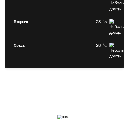
28
c
Вторник
28
c
Среда