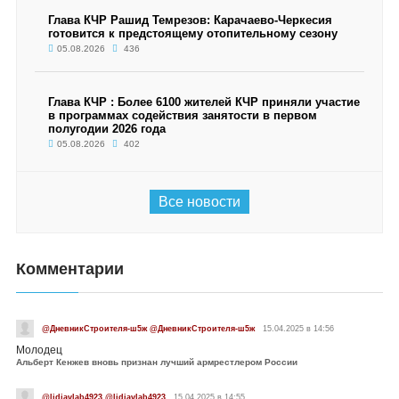
Глава КЧР Рашид Темрезов: Карачаево-Черкесия
готовится к предстоящему отопительному сезону
05.08.2026
436
Глава КЧР : Более 6100 жителей КЧР приняли участие
в программах содействия занятости в первом
полугодии 2026 года
05.08.2026
402
Все новости
Комментарии
@ДневникСтроителя-ш5ж @ДневникСтроителя-ш5ж
15.04.2025 в 14:56
Молодец
Альберт Кенжев вновь признан лучший армрестлером России
@lidiavlab4923 @lidiavlab4923
15.04.2025 в 14:55