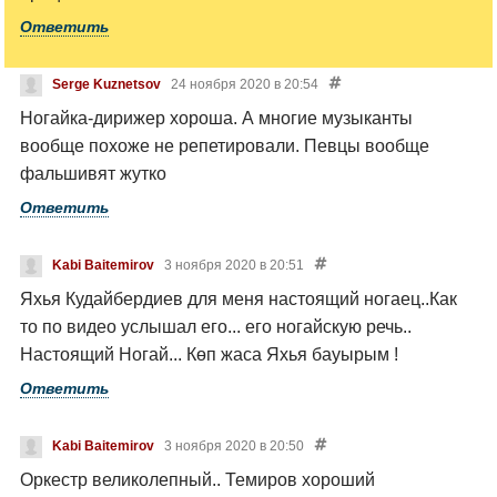
Ответить
Serge Kuznetsov
24 ноября 2020 в 20:54
Ногайка-дирижер хороша. А многие музыканты
вообще похоже не репетировали. Певцы вообще
фальшивят жутко
Ответить
Kabi Baitemirov
3 ноября 2020 в 20:51
Яхья Кудайбердиев для меня настоящий ногаец..Как
то по видео услышал его... его ногайскую речь..
Настоящий Ногай... Көп жаса Яхья бауырым !
Ответить
Kabi Baitemirov
3 ноября 2020 в 20:50
Оркестр великолепный.. Темиров хороший