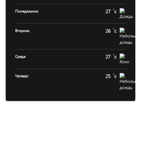
27
c
Понедельник
26
c
Вторник
27
c
Среда
25
c
Четверг