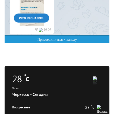
28
c
Ясно
Черкесск - Сегодня
27
c
Воскресенье