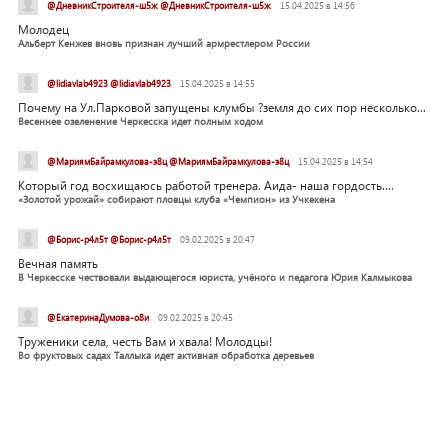
@ДневникСтроителя-ш5ж @ДневникСтроителя-ш5ж
15.04.2025 в 14:56
Молодец
Альберт Кенжев вновь признан лучший армрестлером России
@lidiavlab4923 @lidiavlab4923
15.04.2025 в 14:55
Почему на Ул.Парковой запущены клумбы ?земля до сих пор несколько...
Весеннее озеленение Черкесска идет полным ходом
@МариямБайрамкулова-э8ц @МариямБайрамкулова-э8ц
15.04.2025 в 14:54
Который год восхищаюсь работой тренера. Аида- наша гордость....
«Золотой урожай» собирают пловцы клуба «Чемпион» из Учкекена
@Борис-р4л5т @Борис-р4л5т
09.02.2025 в 20:47
Вечная память
В Черкесске чествовали выдающегося юриста, учёного и педагога Юрия Калмыкова
@ЕкатеринаДумова-о8и
09.02.2025 в 20:45
Труженики села, честь Вам и хвала! Молодцы!
Во фруктовых садах Таллыка идет активная обработка деревьев