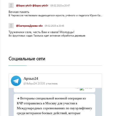
@Борис-р4л5т @Борис-р4л5т
09.02.2025 в 20:47
Вечная память
В Черкесске чествовали выдающегося юриста, учёного и педагога Юрия Калмыкова
@ЕкатеринаДумова-о8и
09.02.2025 в 20:45
Труженики села, честь Вам и хвала! Молодцы!
Во фруктовых садах Таллыка идет активная обработка деревьев
Социальные сети