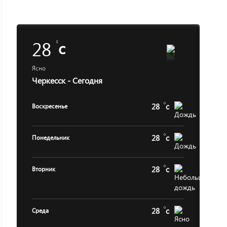
28
c
Ясно
Черкесск - Сегодня
28
c
Воскресенье
28
c
Понедельник
28
c
Вторник
28
c
Среда