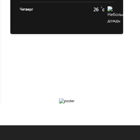
26
c
Четверг