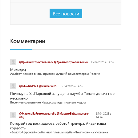
Все новости
Комментарии
@ДневникСтроителя-ш5ж @ДневникСтроителя-ш5ж
15.04.2025 в 14:56
Молодец
Альберт Кенжев вновь признан лучший армрестлером России
@lidiavlab4923 @lidiavlab4923
15.04.2025 в 14:55
Почему на Ул.Парковой запущены клумбы ?земля до сих пор
несколько...
Весеннее озеленение Черкесска идет полным ходом
@МариямБайрамкулова-э8ц @МариямБайрамкулова-
15.04.2025 в
э8ц
14:54
Который год восхищаюсь работой тренера. Аида- наша
гордость....
«Золотой урожай» собирают пловцы клуба «Чемпион» из Учкекена